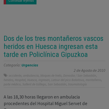
Continuar leyendo
Dos de los tres montañeros vascos
heridos en Huesca ingresan esta
tarde en Policlínica Gipuzkoa
Categoría:
Urgencias
2 de Agosto de 2010
,
,
,
,
accidente
ambulancia
bloques de hielo
Donostia / San Sebastián
,
,
,
,
,
,
heridos
Hospital
Huesca
ingresan
Latour del pico Balaitous
montañeros
,
,
,
parte médico
Sallent de Gállego
San Sebastián
traumatología
A las 18,30 horas llegaron en ambulacia
procedentes del Hospital Miguel Servet de