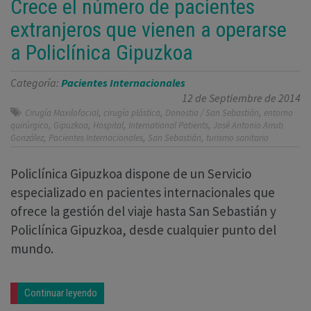
Crece el número de pacientes
extranjeros que vienen a operarse
a Policlínica Gipuzkoa
Categoría:
Pacientes Internacionales
12 de Septiembre de 2014
,
,
,
Cirugía Maxilofacial
cirugía plástica
Donostia / San Sebastián
entorno
,
,
,
,
quirúrgico
Gipuzkoa
Hospital
International Patients
José Antonio Arruti
,
,
,
González
Pacientes Internacionales
San Sebastián
turismo sanitario
Policlínica Gipuzkoa dispone de un Servicio
especializado en pacientes internacionales que
ofrece la gestión del viaje hasta San Sebastián y
Policlínica Gipuzkoa, desde cualquier punto del
mundo.
Continuar leyendo