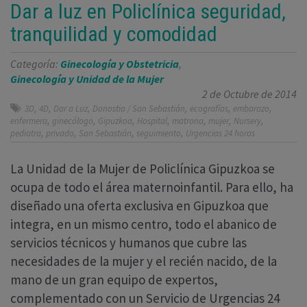
Dar a luz en Policlínica seguridad,
tranquilidad y comodidad
Categoría:
Ginecología y Obstetricia
,
Ginecología y Unidad de la Mujer
2 de Octubre de 2014
,
,
,
,
,
,
3D
4D
Dar a Luz
Donostia / San Sebastián
ecografías
embarazo
,
,
,
,
,
,
,
enfermera
ginecólogo
Gipuzkoa
Hospital
matrona
mujer
Nursery
,
,
,
,
pediatra
privado
San Sebastián
seguimiento
Urgencias 24 horas
La Unidad de la Mujer de Policlínica Gipuzkoa se
ocupa de todo el área maternoinfantil. Para ello, ha
diseñado una oferta exclusiva en Gipuzkoa que
integra, en un mismo centro, todo el abanico de
servicios técnicos y humanos que cubre las
necesidades de la mujer y el recién nacido, de la
mano de un gran equipo de expertos,
complementado con un Servicio de Urgencias 24