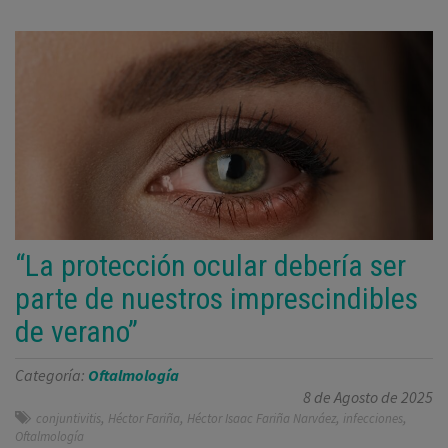
“La protección ocular debería ser
parte de nuestros imprescindibles
de verano”
Categoría:
Oftalmología
8 de Agosto de 2025
,
,
,
,
conjuntivitis
Héctor Fariña
Héctor Isaac Fariña Narváez
infecciones
Oftalmología