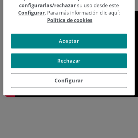
seco y produciendo conjuntivitis.
configurarlas/rechazar
su uso desde este
Configurar
. Para más información clic aquí:
Política de cookies
Aceptar
Rechazar
Configurar