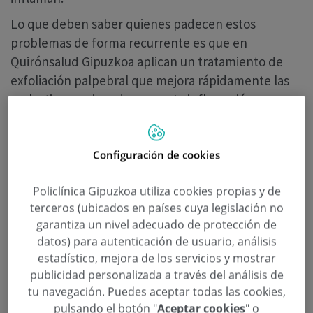
Lo que deben saber quienes padecen estos
problemas de forma recurrente es que en
Quirónsalud Gipuzkoa aplican un tratamiento de
exfoliación palpebral que mejora rápidamente las
molestias ocasionadas por esta inflamación.
¿En qué consiste el tratamiento de
exfoliación palpebral?
Configuración de cookies
Se trata de un tratamiento específico, aparte del
tratamiento médico local, que se puede hacer en
Policlínica Gipuzkoa utiliza cookies propias y de
casa y consiste en una limpieza profunda de esa
terceros (ubicados en países cuya legislación no
garantiza un nivel adecuado de protección de
zona. Con una microesponja rotatoria y unos
datos) para autenticación de usuario, análisis
productos especiales, retiramos todo el biofilm que
estadístico, mejora de los servicios y mostrar
se adhiere en esa zona, y que la convierte en un
publicidad personalizada a través del análisis de
terreno propicio para que crezcan bacterias y
tu navegación. Puedes aceptar todas las cookies,
ácaros, desarrollando orzuelos, empeorando el ojo
pulsando el botón "
Aceptar cookies
" o