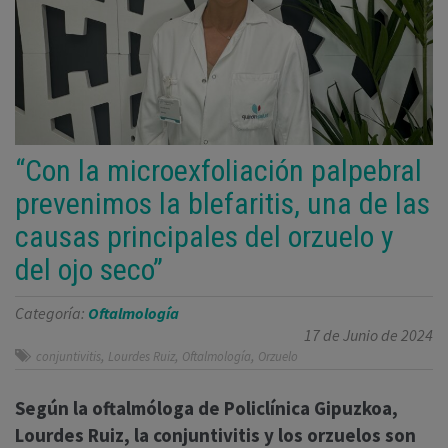
“Con la microexfoliación palpebral
prevenimos la blefaritis, una de las
causas principales del orzuelo y
del ojo seco”
Categoría:
Oftalmología
17 de Junio de 2024
,
,
,
conjuntivitis
Lourdes Ruiz
Oftalmología
Orzuelo
Según la oftalmóloga de Policlínica Gipuzkoa,
Lourdes Ruiz, la conjuntivitis y los orzuelos son