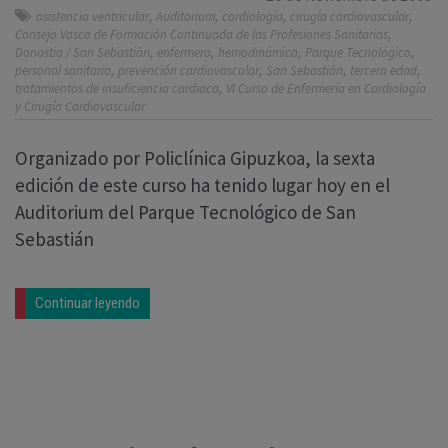
,
,
,
,
asistencia ventricular
Auditorium
cardiología
cirugía cardiovascular
,
Consejo Vasco de Formación Continuada de las Profesiones Sanitarias
,
,
,
,
Donostia / San Sebastián
enfermera
hemodinámica
Parque Tecnológico
,
,
,
,
personal sanitario
prevención cardiovascular
San Sebastián
tercera edad
,
tratamientos de insuficiencia cardiaca
VI Curso de Enfermería en Cardiología
y Cirugía Cardiovascular
Organizado por Policlínica Gipuzkoa, la sexta
edición de este curso ha tenido lugar hoy en el
Auditorium del Parque Tecnológico de San
Sebastián
Continuar leyendo