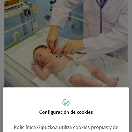
Configuración de cookies
Dar a luz en Policlínica seguridad,
Policlínica Gipuzkoa utiliza cookies propias y de
tranquilidad y comodidad