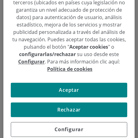
terceros (ubicados en países cuya legislación no
garantiza un nivel adecuado de protección de
Categoría:
Ginecología y Obstetricia
,
datos) para autenticación de usuario, análisis
Ginecología y Unidad de la Mujer
estadístico, mejora de los servicios y mostrar
2 de Octubre de 2014
,
,
,
,
,
,
publicidad personalizada a través del análisis de
3D
4D
Dar a Luz
Donostia / San Sebastián
ecografías
embarazo
,
,
,
,
,
,
,
enfermera
ginecólogo
Gipuzkoa
Hospital
matrona
mujer
Nursery
tu navegación. Puedes aceptar todas las cookies,
,
,
,
,
pediatra
privado
San Sebastián
seguimiento
Urgencias 24 horas
pulsando el botón "
Aceptar cookies
" o
configurarlas/rechazar
su uso desde este
La Unidad de la Mujer de Policlínica Gipuzkoa se
Configurar
. Para más información clic aquí:
ocupa de todo el área maternoinfantil. Para ello, ha
Política de cookies
diseñado una oferta exclusiva en Gipuzkoa que
integra, en un mismo centro, todo el abanico de
Aceptar
servicios técnicos y humanos que cubre las
necesidades de la mujer y el recién nacido, de la
mano de un gran equipo de expertos,
Rechazar
complementado con un Servicio de Urgencias 24
horas todos los días del año.
Configurar