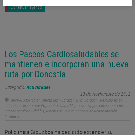
Continuar leyendo
Los Paseos Cardiosaludables se
mantienen e incorporan una nueva
ruta por Donostia
Categoría:
Actividades
13 de Noviembre de 2012
,
,
,
,
apoyo
Asociación Bihotz Bizi - Corazón Vivo
Corazón
ejercicio físico
,
,
,
,
,
enfermera
fisioterapeuta
habíto saludable
mayores
pacientes operados
,
,
paseos cardiosaludables
Riberas de Loiola
Servicio de Rehabilitación
Cardiaca
Policlínica Gipuzkoa ha decidido extender su