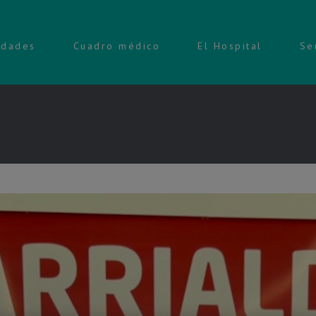
idades
Cuadro médico
El Hospital
Se