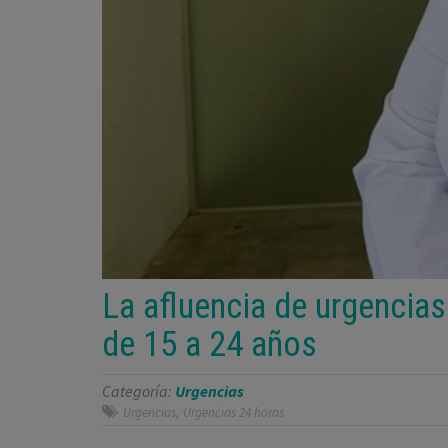
La afluencia de urgencia
de 15 a 24 años
Categoría:
Urgencias
,
Urgencias
Urgencias 24 horas