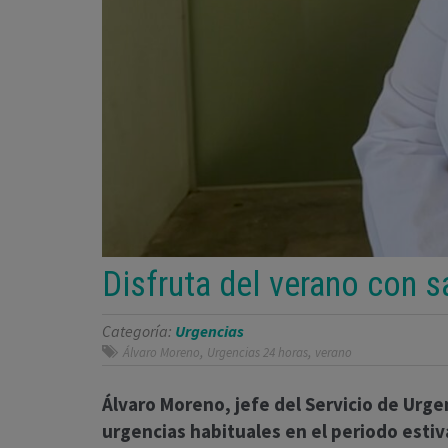
Disfruta del verano con 
Categoría:
Urgencias
,
,
Álvaro Moreno
Urgencias 24 horas
verano
Álvaro Moreno, jefe del Servicio de Urge
urgencias habituales en el periodo estiv