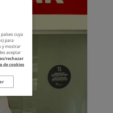
n países cuya
os) para
os y mostrar
des aceptar
las/rechazar
ca de cookies
ar