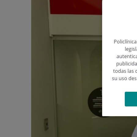
Policlínic
legis
autentica
publicida
todas las 
su uso de