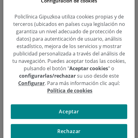
Configuración de cookies
Policlínica Gipuzkoa utiliza cookies propias y de
Policlínica Gipuzkoa, segundo
terceros (ubicados en países cuya legislación no
mejor centro sanitario de la CAV,
garantiza un nivel adecuado de protección de
por detrás de Cruces y seguido por
datos) para autenticación de usuario, análisis
estadístico, mejora de los servicios y mostrar
Basurto
publicidad personalizada a través del análisis de
tu navegación. Puedes aceptar todas las cookies,
Categoría:
Actividades
pulsando el botón "
Aceptar cookies
" o
30 de Diciembre de 2015
configurarlas/rechazar
su uso desde este
,
,
,
Hospital
Índice de Excelencia Hospitalaria
privado
Sanidad
Configurar
. Para más información clic aquí:
Política de cookies
El Instituto Coordenadas de Gobernanza y
Economía Aplicada ha presentado la primera
edición del Índice de Excelencia Hospitalaria (IEH
Aceptar
2015), elaborado mediante encuestas a casi 2.000
profesionales de la salud en todo el Estado, con el
Rechazar
objetivo de medir la excelencia en base a los