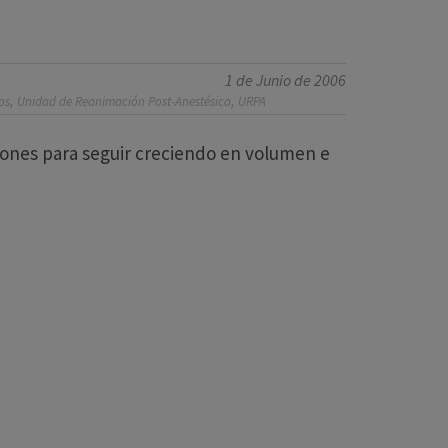
1 de Junio de 2006
,
,
os
Unidad de Reanimación Post-Anestésica
URPA
aciones para seguir creciendo en volumen e