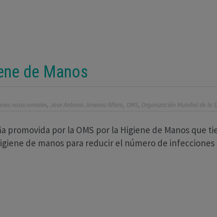
iene de Manos
,
,
,
iones nosocomiales
Jose Antonio Jimenez Alfaro
OMS
Organización Mundial de la 
ña promovida por la OMS por la Higiene de Manos que ti
 higiene de manos para reducir el número de infecciones 