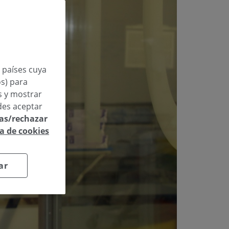
n países cuya
os) para
os y mostrar
des aceptar
las/rechazar
ca de cookies
ar