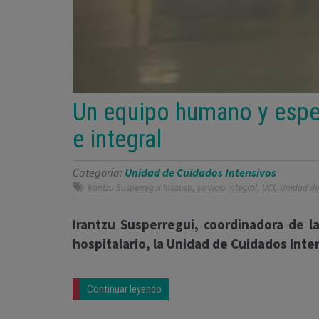
Un equipo humano y espec
e integral
Categoría:
Unidad de Cuidados Intensivos
,
,
,
Irantzu Susperregui Insausti
servicio integral
UCI
Unidad de
Irantzu Susperregui, coordinadora de la
hospitalario, la Unidad de Cuidados Inte
Continuar leyendo