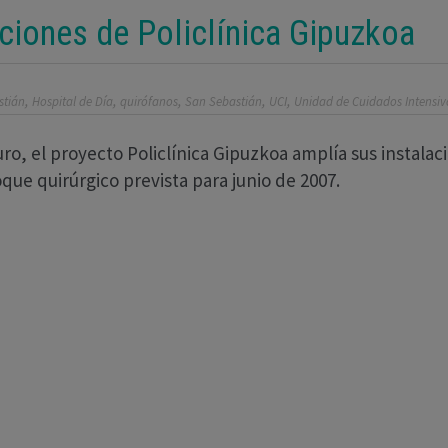
ciones de Policlínica Gipuzkoa
,
,
,
,
,
stián
Hospital de Día
quirófanos
San Sebastián
UCI
Unidad de Cuidados Intensiv
turo, el proyecto Policlínica Gipuzkoa amplía sus instal
que quirúrgico prevista para junio de 2007.