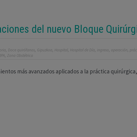
laciones del nuevo Bloque Quirúrg
,
,
,
,
,
,
,
oria
Doce quirófanos
Gipuzkoa
Hospital
Hospital de Día
ingreso
operación
prác
,
RPA
Zona Obstétrica
ientos más avanzados aplicados a la práctica quirúrgica,