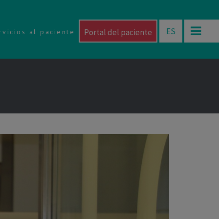
ES
Portal del paciente
rvicios al paciente