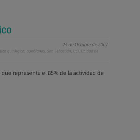
ico
24 de Octubre de 2007
,
,
,
,
tica quirúrgica
quirófanos
San Sebastián
UCI
Unidad de
 que representa el 85% de la actividad de