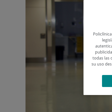
Policlínic
legis
autentica
publicida
todas las 
su uso de