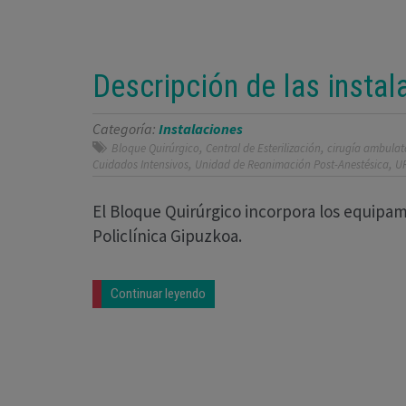
Descripción de las insta
Categoría:
Instalaciones
,
,
Bloque Quirúrgico
Central de Esterilización
cirugía ambulat
,
,
Cuidados Intensivos
Unidad de Reanimación Post-Anestésica
U
El Bloque Quirúrgico incorpora los equipam
Policlínica Gipuzkoa.
Continuar leyendo