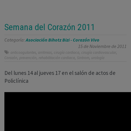
Semana del Corazón 2011
Categoría:
Asociación Bihotz Bizi - Corazón Vivo
15 de Noviembre de 2011
,
,
,
,
anticoagulantes
arritmias
cirugía cardiaca
cirugía cardiovascular
,
,
,
,
Corazón
prevención
rehabilitación cardiaca
Sintrom
urología
Del lunes 14 al jueves 17 en el salón de actos de
Policlínica