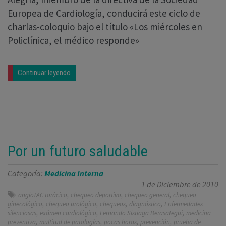
Europea de Cardiología, conducirá este ciclo de
charlas-coloquio bajo el título «Los miércoles en
Policlínica, el médico responde»
Continuar leyendo
Por un futuro saludable
Categoría:
Medicina Interna
1 de Diciembre de 2010
,
,
,
angioTAC torácico
chequeo deportivo
chequeo general
chequeo
,
,
,
,
ginecológico
chequeo urológico
chequeos
diagnóstico
Enfermedades
,
,
,
silenciosas
exámen cardiológico
Fernando Sistiaga Berasategui
medicina
,
,
,
,
preventiva
multitud de patologías
pocas horas
prevención
prueba de