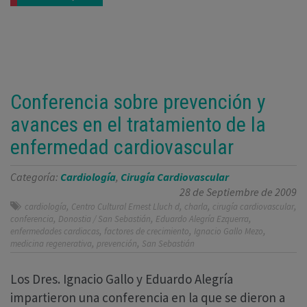
Conferencia sobre prevención y
avances en el tratamiento de la
enfermedad cardiovascular
Categoría:
Cardiología
,
Cirugía Cardiovascular
28 de Septiembre de 2009
,
,
,
,
cardiología
Centro Cultural Ernest Lluch d
charla
cirugía cardiovascular
,
,
,
conferencia
Donostia / San Sebastián
Eduardo Alegría Ezquerra
,
,
,
enfermedades cardiacas
factores de crecimiento
Ignacio Gallo Mezo
,
,
medicina regenerativa
prevención
San Sebastián
Los Dres. Ignacio Gallo y Eduardo Alegría
impartieron una conferencia en la que se dieron a