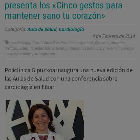
presenta los «Cinco gestos para
mantener sano tu corazón»
Categoría:
Aula de Salud
,
Cardiología
4 de Febrero de 2014
,
,
,
,
cardiología
Casa Cultural de Portalea
colesterol
Corazón
diabetes
,
,
,
,
,
mellitus
Eibar
hipertensión arterial
patologías cardiacas
prevención
riesgo
,
cardiovasculares
tabaquismo
Policlínica Gipuzkoa inaugura una nueva edición de
las Aulas de Salud con una conferencia sobre
cardiología en Eibar