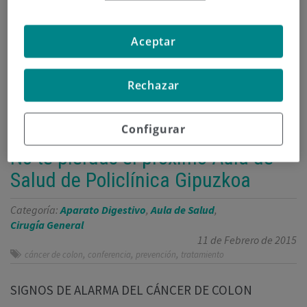
Aceptar
Rechazar
Configurar
No te pierdas el próximo Aula de
Salud de Policlínica Gipuzkoa
Categoría:
Aparato Digestivo
,
Aula de Salud
,
Cirugía General
11 de Febrero de 2015
,
,
,
cáncer de colon
conferencia
prevención
tratamiento
SIGNOS DE ALARMA DEL CÁNCER DE COLON