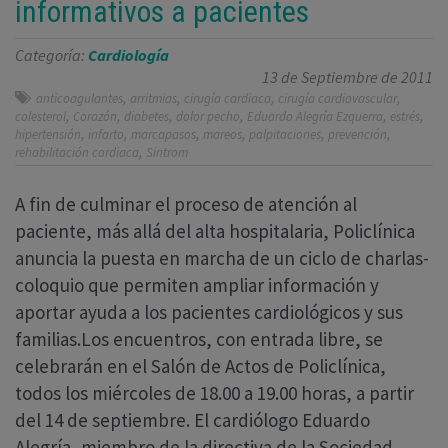
informativos a pacientes
Categoría:
Cardiología
13 de Septiembre de 2011
,
,
,
,
anticoagulantes
arritmias
cirugía cardiaca
cirugía cardiovascular
,
,
,
,
,
,
colesterol
Corazón
diabetes
dolor pecho
Eduardo Alegría Ezquerra
estrés
,
,
,
,
,
,
hipertensión
infarto
marcapasos
mareos
palpitaciones
prevención
,
rehabilitación cardiaca
Sintrom
A fin de culminar el proceso de atención al
paciente, más allá del alta hospitalaria, Policlínica
anuncia la puesta en marcha de un ciclo de charlas-
coloquio que permiten ampliar información y
aportar ayuda a los pacientes cardiológicos y sus
familias.Los encuentros, con entrada libre, se
celebrarán en el Salón de Actos de Policlínica,
todos los miércoles de 18.00 a 19.00 horas, a partir
del 14 de septiembre. El cardiólogo Eduardo
Alegría, miembro de la directiva de la Sociedad