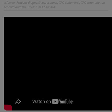
,
,
,
,
,
esfuerzo
Pruebas diagnósticas
scanner
TAC abdominal
TAC coronario
un
,
ecocardiograma
Unidad de Chequeos