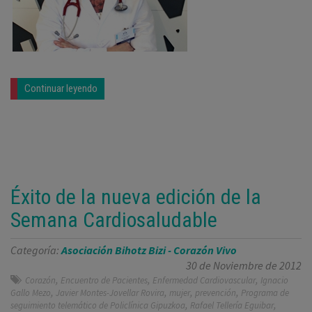
Continuar leyendo
Éxito de la nueva edición de la
Semana Cardiosaludable
Categoría:
Asociación Bihotz Bizi - Corazón Vivo
30 de Noviembre de 2012
,
,
,
Corazón
Encuentro de Pacientes
Enfermedad Cardiovascular
Ignacio
,
,
,
,
Gallo Mezo
Javier Montes-Jovellar Rovira
mujer
prevención
Programa de
,
,
seguimiento telemático de Policlínica Gipuzkoa
Rafael Tellería Eguibar