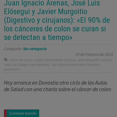
Juan Ignacio Arenas, José Luis
Elósegui y Javier Murgoitio
(Digestivo y cirujanos): «El 90% de
los cánceres de colon se curan si
se detectan a tiempo»
Categoría:
Sin categoría
19 de Febrero de 2015
,
,
,
cáncer de colon
cirugía mínimamente invasiva
Javier Murgoitio Lazcano
,
,
José Luis Elósegui Aguirrezabala
Juan Ignacio Arenas Ruiz-Tapiador
prevención
Hoy arranca en Donostia otro ciclo de las Aulas
de Salud con una charla sobre el cáncer de colon
Continuar leyendo