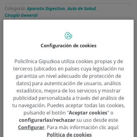
Categoría:
Aparato Digestivo
,
Aula de Salud
,
Cirugía General
18 de Febrero de 2015
,
,
,
cáncer de colon
cirugía mínimamente invasiva
colonoscopia
Javier
,
,
Murgoitio Lazcano
José Luis Elósegui Aguirrezabala
Juan Ignacio Arenas
,
,
Ruiz-Tapiador
prevención
tratamiento
Configuración de cookies
Policlínica Gipuzkoa inaugura una nueva edición
Policlínica Gipuzkoa utiliza cookies propias y de
de las
Aulas de Salud
con una conferencia sobre
terceros (ubicados en países cuya legislación no
cáncer de colon en Donostia
garantiza un nivel adecuado de protección de
datos) para autenticación de usuario, análisis
estadístico, mejora de los servicios y mostrar
Continuar leyendo
publicidad personalizada a través del análisis de
tu navegación. Puedes aceptar todas las cookies,
pulsando el botón "
Aceptar cookies
" o
configurarlas/rechazar
su uso desde este
Configurar
. Para más información clic aquí:
Política de cookies