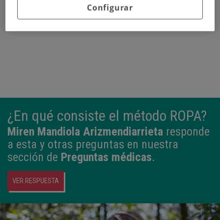
Configurar
¿En qué consiste el método ROPA?
Miren Mandiola Arizmendiarrieta
responde
a esta y otras preguntas en nuestra
sección de
Preguntas médicas
.
VER RESPUESTA