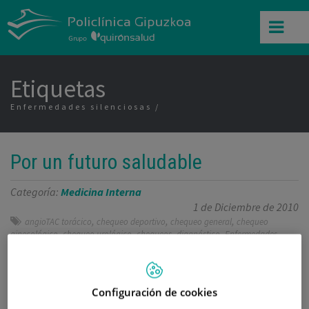
Etiquetas
Enfermedades silenciosas
Por un futuro saludable
Categoría:
Medicina Interna
1 de Diciembre de 2010
,
,
,
angioTAC torácico
chequeo deportivo
chequeo general
chequeo
,
,
,
,
ginecológico
chequeo urológico
chequeos
diagnóstico
Enfermedades
,
,
,
silenciosas
exámen cardiológico
Fernando Sistiaga Berasategui
medicina
,
,
,
,
preventiva
multitud de patologías
pocas horas
prevención
prueba de
,
,
,
,
,
esfuerzo
Pruebas diagnósticas
scanner
TAC abdominal
TAC coronario
un
,
ecocardiograma
Unidad de Chequeos
Configuración de cookies