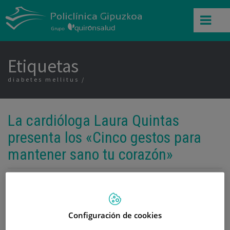
Etiquetas
diabetes mellitus
La cardióloga Laura Quintas
presenta los «Cinco gestos para
mantener sano tu corazón»
Categoría:
Aula de Salud
,
Cardiología
4 de Febrero de 2014
,
,
,
,
cardiología
Casa Cultural de Portalea
colesterol
Corazón
diabetes
,
,
,
,
,
mellitus
Eibar
hipertensión arterial
patologías cardiacas
prevención
riesgo
Configuración de cookies
,
cardiovasculares
tabaquismo