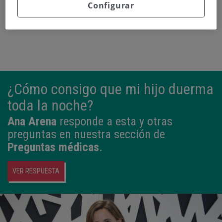
Configurar
¿Cómo consigo que mi hijo duerma
toda la noche?
Ana Arena
responde a esta y otras
preguntas en nuestra sección de
Preguntas médicas
.
VER RESPUESTA