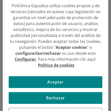
Policlínica Gipuzkoa utiliza cookies propias y de
Policlínica Gipuzkoa inaugura una nueva edición de
terceros (ubicados en países cuya legislación no
las Aulas de Salud con una conferencia sobre
garantiza un nivel adecuado de protección de
cardiología en Eibar
datos) para autenticación de usuario, análisis
estadístico, mejora de los servicios y mostrar
publicidad personalizada a través del análisis de
tu navegación. Puedes aceptar todas las cookies,
pulsando el botón "
Aceptar cookies
" o
configurarlas/rechazar
su uso desde este
Configurar
. Para más información clic aquí:
Política de cookies
Aceptar
Continuar leyendo
Rechazar