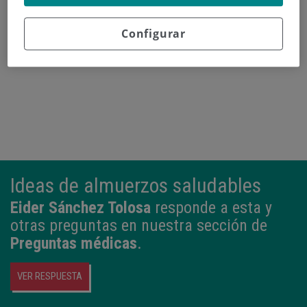
Continuar leyendo
Configurar
Ideas de almuerzos saludables
Eider Sánchez Tolosa
responde a esta y
otras preguntas en nuestra sección de
Preguntas médicas
.
VER RESPUESTA