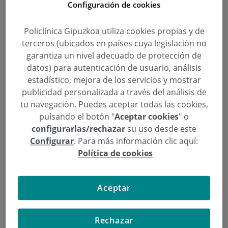
Configuración de cookies
maligno
Policlínica Gipuzkoa utiliza cookies propias y de
El doctor Juan Arenas Ruiz-Tapiador, del Servicio de
terceros (ubicados en países cuya legislación no
Aparato Digestivo de Policlínica Gipuzkoa, impartirá
garantiza un nivel adecuado de protección de
una charla sobre «Prevención del cáncer de colon»
datos) para autenticación de usuario, análisis
dentro del programa de las Aulas de Salud de
estadístico, mejora de los servicios y mostrar
Policlínica y Kutxa. Será el jueves, 6 de mayo, a las
publicidad personalizada a través del análisis de
19.30 horas en la sala Kutxa de la calle Andía, en San
tu navegación. Puedes aceptar todas las cookies,
Sebastián.
pulsando el botón "
Aceptar cookies
" o
configurarlas/rechazar
su uso desde este
Configurar
. Para más información clic aquí:
Política de cookies
Aceptar
Rechazar