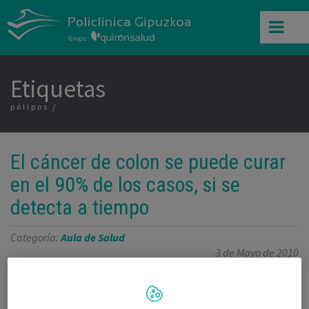
Etiquetas
pólipos
El cáncer de colon se puede curar
en el 90% de los casos, si se
detecta a tiempo
Categoría:
Aula de Salud
3 de Mayo de 2010
,
,
Asociación Española Contra el Cáncer en Gipuzkoa
cáncer de colon
,
,
,
colonoscopia
detección precoz
Donostia / San Sebastián
Juan Ignacio
,
,
,
,
,
Arenas Ruiz-Tapiador
pólipos
prevención
Sala Kutxa
San Sebastián
,
,
,
Servicio de Aparato Digestivo
Test de Sangre Oculta en Heces
TSOH
tumor