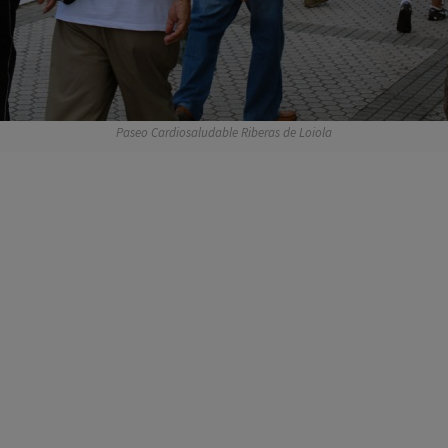
Paseo Cardiosaludable Riberas de Loiola