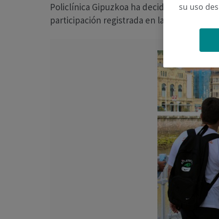
Policlínica Gipuzkoa ha decidido extender su
su uso de
participación registrada en la actividad que