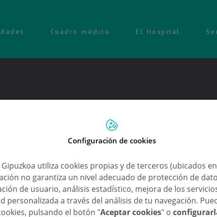
idades
Cuadro médico
El Hospital
Se
les se mantienen e incorporan u
Configuración de cookies
a Gipuzkoa utiliza cookies propias y de terceros (ubicados e
lación no garantiza un nivel adecuado de protección de dat
ción de usuario, análisis estadístico, mejora de los servici
,
,
,
,
,
cio físico
enfermera
fisioterapeuta
habíto saludable
mayores
pacientes operados
d personalizada a través del análisis de tu navegación. Pue
cookies, pulsando el botón "
Aceptar cookies
" o
configurar