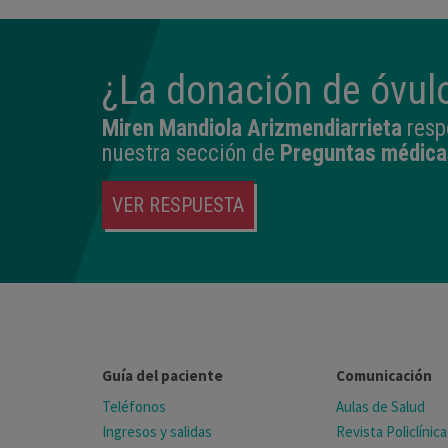
¿La donación de óvulo
Miren Mandiola Arizmendiarrieta
resp
nuestra sección de
Preguntas médica
VER RESPUESTA
Guía del paciente
Comunicación
Teléfonos
Aulas de Salud
Ingresos y salidas
Revista Policlínica