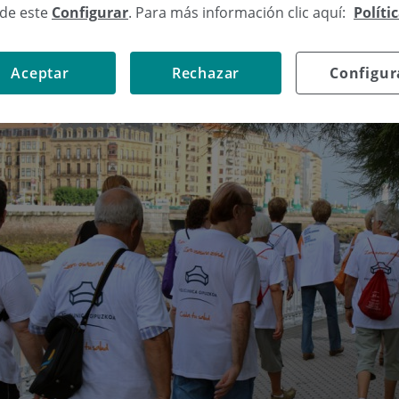
 actividad de paseos cardiosaludables durante todo el año
sde este
Configurar
. Para más información clic aquí:
Políti
 pretende fomentar el ejercicio físico entre los más mayo
Aceptar
Rechazar
Configur