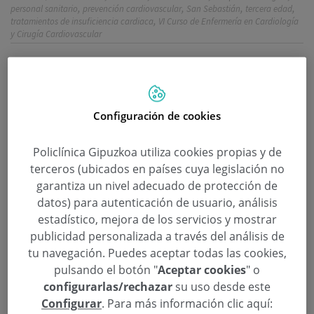
,
,
,
,
personal sanitario
prevención cardiovascular
San Sebastián
tercera edad
,
tratamientos de insuficiencia cardiaca
VI Curso de Enfermería en Cardiología
y Cirugía Cardiovascular
Organizado por Policlínica Gipuzkoa, la sexta
edición de este curso ha tenido lugar hoy en el
Auditorium del Parque Tecnológico de San
Configuración de cookies
Sebastián
Policlínica Gipuzkoa utiliza cookies propias y de
Hoy ha tenido lugar el VI Curso de Enfermería en
terceros (ubicados en países cuya legislación no
Cardiología y Cirugía Cardiovascular organizado por
garantiza un nivel adecuado de protección de
Policlínica Gipuzkoa en el Auditórium del Parque
datos) para autenticación de usuario, análisis
Tecnológico de San Sebastián.
estadístico, mejora de los servicios y mostrar
publicidad personalizada a través del análisis de
tu navegación. Puedes aceptar todas las cookies,
En el encuentro, al que han asistido un centenar de
pulsando el botón "
Aceptar cookies
" o
profesionales de la Enfermería de todo el Estado,
configurarlas/rechazar
su uso desde este
se han abordado diversos aspectos en el que la
Configurar
. Para más información clic aquí:
enfermería juega un papel crucial en el ámbito de