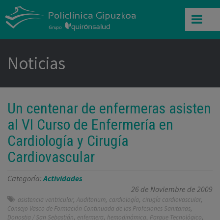
Noticias
Un centenar de enfermeras asisten
al VI Curso de Enfermería en
Cardiología y Cirugía
Cardiovascular
Categoría:
Actividades
26 de Noviembre de 2009
,
,
,
,
asistencia ventricular
Auditorium
cardiología
cirugía cardiovascular
,
Consejo Vasco de Formación Continuada de las Profesiones Sanitarias
,
,
,
,
Donostia / San Sebastián
enfermera
hemodinámica
Parque Tecnológico