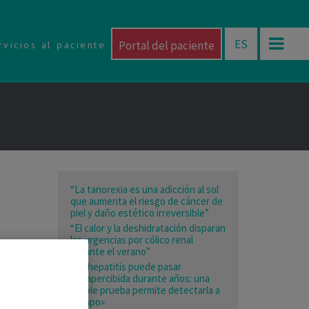
ES
Portal del paciente
rvicios al paciente
“La tanorexia es una adicción al sol
que aumenta el riesgo de cáncer de
piel y daño estético irreversible”
“El calor y la deshidratación disparan
las urgencias por cólico renal
durante el verano”
«La hepatitis puede pasar
desapercibida durante años: una
simple prueba permite detectarla a
tiempo»