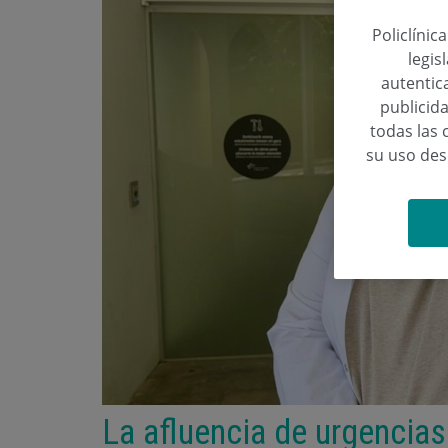
Policlínic
legis
autentica
publicida
todas las 
su uso de
La afluencia de urgencia