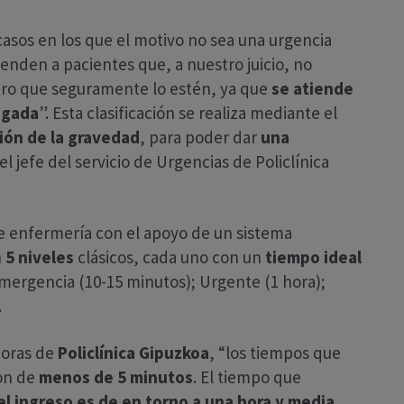
casos en los que el motivo no sea una urgencia
nden a pacientes que, a nuestro juicio, no
ero que seguramente lo estén, ya que
se atiende
egada
”. Esta clasificación se realiza mediante el
ión de la gravedad
, para poder dar
una
 el jefe del servicio de Urgencias de Policlínica
 de enfermería con el apoyo de un sistema
n
5 niveles
clásicos, cada uno con un
tiempo ideal
mergencia (10-15 minutos); Urgente (1 hora);
.
horas de
Policlínica Gipuzkoa
, “los tiempos que
son de
menos de 5 minutos
. El tiempo que
 el ingreso es de en torno a una hora y media
,