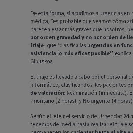
De esta forma, si acudimos a urgencias en 
médica, “es probable que veamos cómo atie
parecen estar más graves que nosotros, p
por orden gravedad y no por orden de ll
triaje
, que “clasifica las
urgencias en func
asistencia lo más eficaz posible
”, explica
Gipuzkoa.
El triaje es llevado a cabo por el personal
informático, clasificando a los pacientes e
de valoración
: Reanimación (inmediata); E
Prioritario (2 horas); y No urgente (4 horas)
Según el jefe del servicio de Urgencias 24 
tenemos de media hasta realizar el triaje 
permanecen los pacientes
hasta el alta o