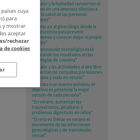
“El calor y la humedad convierten el
verano en una amenaza silenciosa
n países cuya
para la salud de las personas
os) para
mayores”
os y mostrar
«Animo a ir al ginecólogo desde la
adolescencia para prevenir
des aceptar
problemas y conocer mejor el propio
las/rechazar
cuerpo”
ca de cookies
“La innovación tecnológica está
mejorando los resultados en las
patologías de columna”
“El calor y las actividades al aire libre
ar
aumentan las consultas por lesiones
de mano y codo en verano”
“De cara a un evento próximo, el
objetivo es potenciar la mejor
versión de cada persona”
“En verano, aumentan los
traumatismos, picaduras y
problemas digestivos en niños”
“El reto es frenar en verano el
incremento de las infecciones
ginecológicas y de transmisión
sexual”