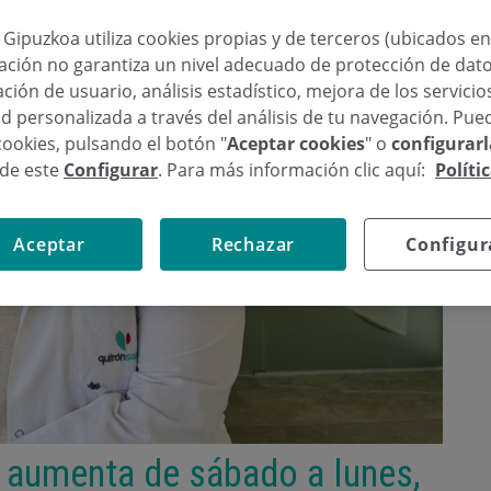
a Gipuzkoa utiliza cookies propias y de terceros (ubicados e
lación no garantiza un nivel adecuado de protección de dat
ción de usuario, análisis estadístico, mejora de los servici
d personalizada a través del análisis de tu navegación. Pue
cookies, pulsando el botón "
Aceptar cookies
" o
configurar
sde este
Configurar
. Para más información clic aquí:
Políti
Aceptar
Rechazar
Configur
s aumenta de sábado a lunes,