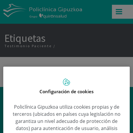
Etiquetas
Testimonio Paciente
Configuración de cookies
¿Qué factores dificultan el
embarazo?
Policlínica Gipuzkoa utiliza cookies propias y de
terceros (ubicados en países cuya legislación no
Miren Mandiola Arizmendiarrieta
responde
garantiza un nivel adecuado de protección de
a esta y otras preguntas en nuestra
datos) para autenticación de usuario, análisis
sección de
Preguntas médicas
.