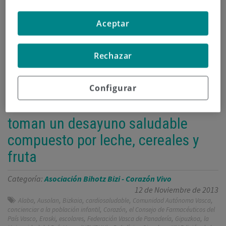
Aceptar
Continuar leyendo
Rechazar
Configurar
El 39 % de los escolares vascos
toman un desayuno saludable
compuesto por leche, cereales y
fruta
Categoría:
Asociación Bihotz Bizi - Corazón Vivo
12 de Noviembre de 2013
,
,
,
,
,
Alaba
Ausolan
Bizkaia
cardiosaludable
Comunidad Autónoma Vasca
,
,
concienciar a la población infantil
Corazón
el Consejo de Farmacéuticos del
,
,
,
,
,
País Vasco
Eroski
escolares
Federación Vasca de Panadería
Gipuzkoa
la