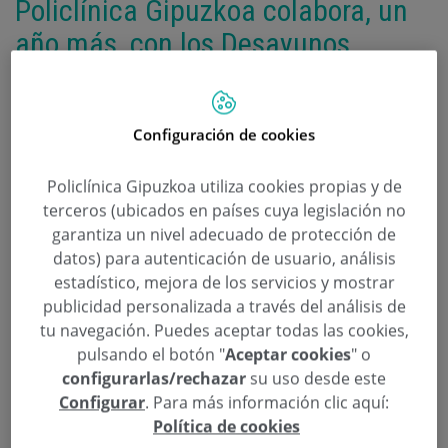
Policlínica Gipuzkoa colabora, un
año más, con los Desayunos
Cardiosaludables
Categoría:
Actividades
Configuración de cookies
5 de Noviembre de 2014
,
,
,
,
aceite de oliva
Alaba
alumnos
Asociación Bihotz Bizi - Corazón Vivo
,
,
,
,
,
Ausolan
Bizkaia
centros escolares
cereales
Comunidad Autónoma Vasca
Policlínica Gipuzkoa utiliza cookies propias y de
,
,
Consejo de Farmacéuticos del País Vasco
Corazón
Desayunos
terceros (ubicados en países cuya legislación no
,
,
,
,
Cardiosaludables
embutido
Eroski
escolares
Federación Vasca de
garantiza un nivel adecuado de protección de
,
,
,
,
,
Panadería
fruta
Gipuzkoa
leche
saludable
Universidad del País Vasco
(UPV/EHU)
datos) para autenticación de usuario, análisis
estadístico, mejora de los servicios y mostrar
La Asociación Bihotz Bizi-Corazón Vivo organiza la
publicidad personalizada a través del análisis de
tu navegación. Puedes aceptar todas las cookies,
XV Edición de los Desayunos Cardiosaludables para
pulsando el botón "
Aceptar cookies
" o
escolares en colaboración con Policlínica Gipuzkoa,
configurarlas/rechazar
su uso desde este
la Federación Vasca de Panadería, Ausolan, Eroski,
Configurar
. Para más información clic aquí:
el Consejo de Farmacéuticos del País Vasco y la
Política de cookies
Universidad del País Vasco (UPV/EHU).