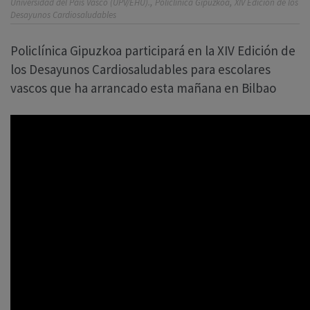
,
,
Universidad del País Vasco (UPV/EHU).
Policlínica Gipuzkoa
XIV Edición de los
Desayunos Cardiosaludables
Policlínica Gipuzkoa participará en la XIV Edición de
los Desayunos Cardiosaludables para escolares
vascos que ha arrancado esta mañana en Bilbao