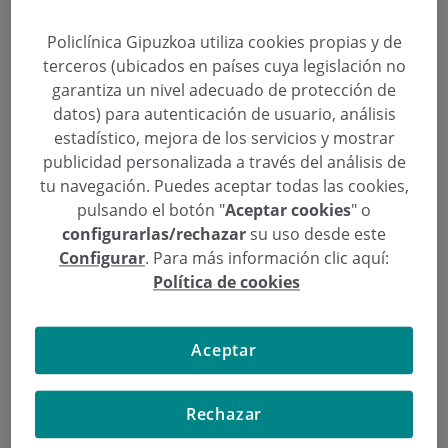
Policlínica Gipuzkoa colabora, un
año más, con los Desayunos
Policlínica Gipuzkoa utiliza cookies propias y de
terceros (ubicados en países cuya legislación no
Cardiosaludables
garantiza un nivel adecuado de protección de
datos) para autenticación de usuario, análisis
Categoría:
Actividades
estadístico, mejora de los servicios y mostrar
5 de Noviembre de 2014
publicidad personalizada a través del análisis de
,
,
,
,
aceite de oliva
Alaba
alumnos
Asociación Bihotz Bizi - Corazón Vivo
,
,
,
,
,
Ausolan
Bizkaia
centros escolares
cereales
Comunidad Autónoma Vasca
tu navegación. Puedes aceptar todas las cookies,
,
,
Consejo de Farmacéuticos del País Vasco
Corazón
Desayunos
pulsando el botón "
Aceptar cookies
" o
,
,
,
,
Cardiosaludables
embutido
Eroski
escolares
Federación Vasca de
configurarlas/rechazar
su uso desde este
,
,
,
,
,
Panadería
fruta
Gipuzkoa
leche
saludable
Universidad del País Vasco
(UPV/EHU)
Configurar
. Para más información clic aquí:
Política de cookies
La Asociación Bihotz Bizi-Corazón Vivo organiza la
XV Edición de los Desayunos Cardiosaludables para
Aceptar
escolares en colaboración con Policlínica Gipuzkoa,
la Federación Vasca de Panadería, Ausolan, Eroski,
el Consejo de Farmacéuticos del País Vasco y la
Rechazar
Universidad del País Vasco (UPV/EHU).