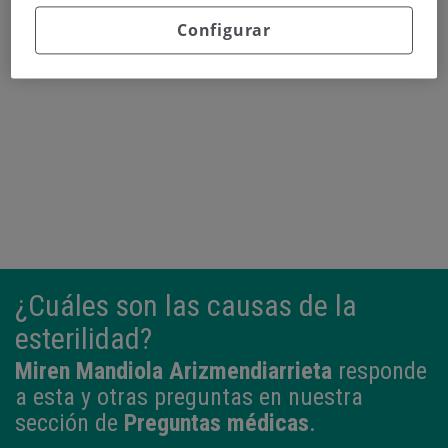
Configurar
Continuar leyendo
¿Cuáles son las causas de la
esterilidad?
Miren Mandiola Arizmendiarrieta
responde
a esta y otras preguntas en nuestra
sección de
Preguntas médicas
.