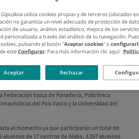
Edición de los Desayunos Cardiosaludables para
a Gipuzkoa utiliza cookies propias y de terceros (ubicados e
ñana en Bilbao
lación no garantiza un nivel adecuado de protección de dat
ción de usuario, análisis estadístico, mejora de los servici
xa5mls
d personalizada a través del análisis de tu navegación. Pue
cookies, pulsando el botón "
Aceptar cookies
" o
configurar
sde este
Configurar
. Para más información clic aquí:
Políti
a acogido esta mañana el arranque de la
diosaludables para escolares que organiza la
n Cardiovascular, Bihotz Bizi-Corazón Vivo
Aceptar
Rechazar
Configur
oncienciar a la población infantil sobre la
cada mañana. Un año más, la campaña será
la Federación Vasca de Panadería, Policlínica
rmacéuticos del País Vasco y la Universidad del
hasta el momento ya que participarán un total de
25 alumnos de 17 centros de Álaba, 3.267 alumnos