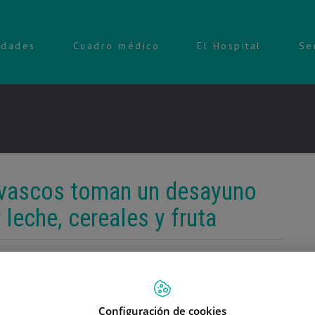
idades
Cuadro médico
El Hospital
Se
s vascos toman un desayuno
leche, cereales y fruta
12 de Noviembre de 2013
,
,
,
oma Vasca
concienciar a la población infantil
Corazón
el Consejo de
,
,
,
a de Panadería
Gipuzkoa
la Universidad del País Vasco (UPV/EHU).
bles
Configuración de cookies