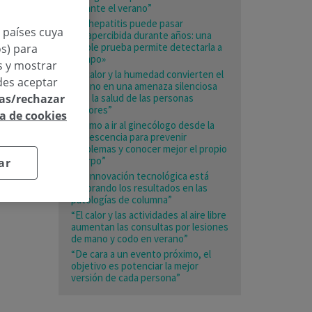
durante el verano”
«La hepatitis puede pasar
n países cuya
desapercibida durante años: una
simple prueba permite detectarla a
os) para
tiempo»
os y mostrar
“El calor y la humedad convierten el
des aceptar
verano en una amenaza silenciosa
para la salud de las personas
las/rechazar
mayores”
ca de cookies
«Animo a ir al ginecólogo desde la
adolescencia para prevenir
problemas y conocer mejor el propio
cuerpo”
ar
“La innovación tecnológica está
mejorando los resultados en las
patologías de columna”
“El calor y las actividades al aire libre
aumentan las consultas por lesiones
de mano y codo en verano”
“De cara a un evento próximo, el
objetivo es potenciar la mejor
versión de cada persona”