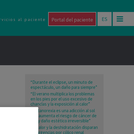
ES
Portal del paciente
rvicios al paciente
“Durante el eclipse, un minuto de
espectáculo, un daño para siempre”
“El verano multiplica los problemas
en los pies por el uso excesivo de
chanclas y la exposición al calor”
“La tanorexia es una adicción al sol
que aumenta el riesgo de cáncer de
piel y daño estético irreversible”
“El calor y la deshidratación disparan
las urgencias por cólico renal