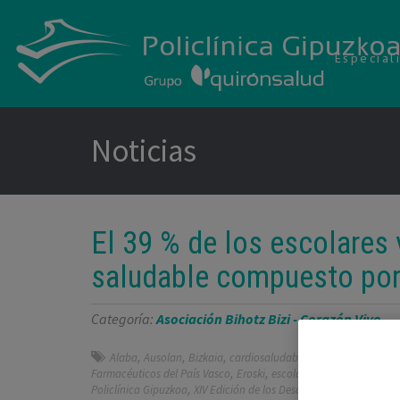
Especial
Noticias
El 39 % de los escolare
saludable compuesto por 
Categoría:
Asociación Bihotz Bizi - Corazón Vivo
,
,
,
,
Alaba
Ausolan
Bizkaia
cardiosaludable
Comunidad Autón
,
,
,
Farmacéuticos del País Vasco
Eroski
escolares
Federación Vasc
,
Policlínica Gipuzkoa
XIV Edición de los Desayunos Cardiosaluda