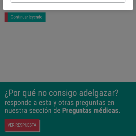
Continuar leyendo
¿Por qué no consigo adelgazar?
responde a esta y otras preguntas en
nuestra sección de
Preguntas médicas
.
VER RESPUESTA