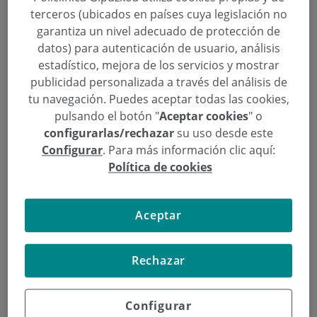
Policlínica Gipuzkoa colabora, un
terceros (ubicados en países cuya legislación no
año más, con los Desayunos
garantiza un nivel adecuado de protección de
datos) para autenticación de usuario, análisis
Cardiosaludables
estadístico, mejora de los servicios y mostrar
publicidad personalizada a través del análisis de
Categoría:
Actividades
tu navegación. Puedes aceptar todas las cookies,
5 de Noviembre de 2014
,
,
,
,
pulsando el botón "
Aceptar cookies
" o
aceite de oliva
Alaba
alumnos
Asociación Bihotz Bizi - Corazón Vivo
,
,
,
,
,
Ausolan
Bizkaia
centros escolares
cereales
Comunidad Autónoma Vasca
configurarlas/rechazar
su uso desde este
,
,
Consejo de Farmacéuticos del País Vasco
Corazón
Desayunos
Configurar
. Para más información clic aquí:
,
,
,
,
Cardiosaludables
embutido
Eroski
escolares
Federación Vasca de
,
,
,
,
,
Política de cookies
Panadería
fruta
Gipuzkoa
leche
saludable
Universidad del País Vasco
(UPV/EHU)
Aceptar
La Asociación Bihotz Bizi-Corazón Vivo organiza la
XV Edición de los Desayunos Cardiosaludables para
escolares en colaboración con Policlínica Gipuzkoa,
Rechazar
la Federación Vasca de Panadería, Ausolan, Eroski,
el Consejo de Farmacéuticos del País Vasco y la
Configurar
Universidad del País Vasco (UPV/EHU).