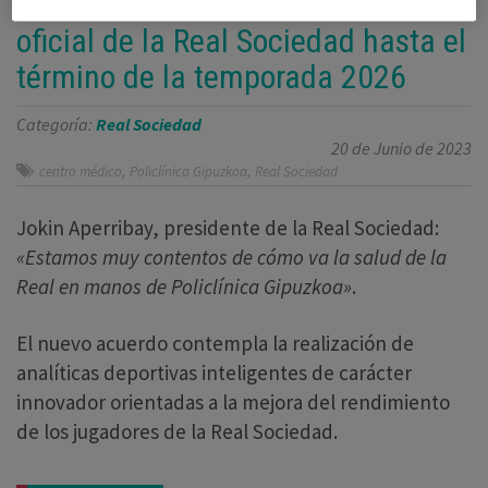
acuerdo como Servicio médico
oficial de la Real Sociedad hasta el
término de la temporada 2026
Categoría:
Real Sociedad
20 de Junio de 2023
,
,
centro médico
Policlínica Gipuzkoa
Real Sociedad
Jokin Aperribay, presidente de la Real Sociedad:
«Estamos muy contentos de cómo va la salud de la
Real en manos de Policlínica Gipuzkoa»
.
El nuevo acuerdo contempla la realización de
analíticas deportivas inteligentes de carácter
innovador orientadas a la mejora del rendimiento
de los jugadores de la Real Sociedad.