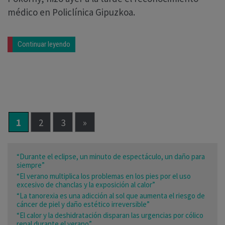
médico en Policlínica Gipuzkoa.
Continuar leyendo
1
2
3
»
“Durante el eclipse, un minuto de espectáculo, un daño para
siempre”
“El verano multiplica los problemas en los pies por el uso
excesivo de chanclas y la exposición al calor”
“La tanorexia es una adicción al sol que aumenta el riesgo de
cáncer de piel y daño estético irreversible”
“El calor y la deshidratación disparan las urgencias por cólico
renal durante el verano”