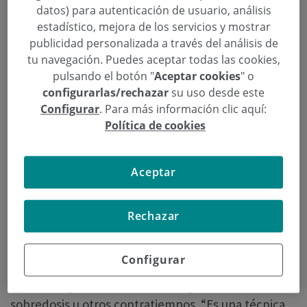
articulares? Ventajas de los factores de
datos) para autenticación de usuario, análisis
estadístico, mejora de los servicios y mostrar
crecimiento”,
con entrada libre hasta completar
publicidad personalizada a través del análisis de
aforo.
tu navegación. Puedes aceptar todas las cookies,
pulsando el botón "
Aceptar cookies
" o
Los factores de crecimiento se utilizan como
configurarlas/rechazar
su uso desde este
tratamiento paliativo para los dolores articulares
Configurar
. Para más información clic aquí:
como puede ser la artrosis.
La mayor ventaja del
Política de cookies
factor de crecimiento es que se trata de “un
producto 100% autólogo y, por lo tanto, se
Aceptar
evitan efectos secundarios como intolerancias,
alergias o efectos metabólicos generales como
pueden ocurrir con otros medicamentos”, destaca.
Rechazar
Además, se obtiene con una mínima cantidad de
sangre del propio paciente, por lo que no hay
Configurar
problemas de abastecimiento y
se puede repetir
en el tiempo cuantas veces se precise
sin temor a
sobredosis u otros contratiempos. “Es una técnica