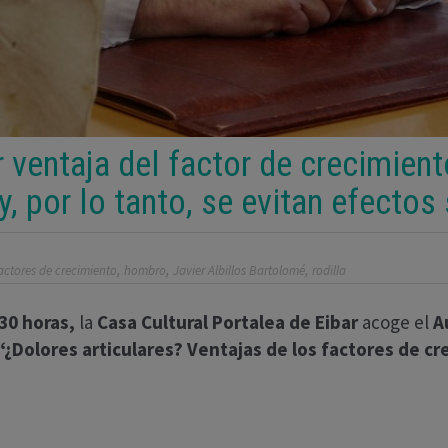
r ventaja del factor de crecimient
 por lo tanto, se evitan efectos
,
,
,
actores de crecimiento
hombro
Javier Albillos Bartolomé
rodilla
30 horas,
la
Casa Cultural Portalea de Eibar
acoge el
A
“¿Dolores articulares? Ventajas de los factores de c