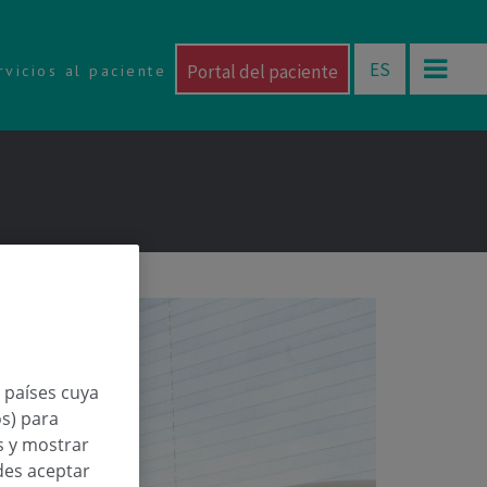
ES
Portal del paciente
rvicios al paciente
n países cuya
os) para
os y mostrar
des aceptar