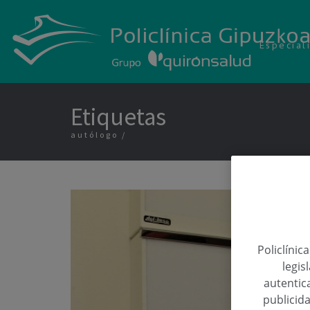
Especial
Etiquetas
autólogo
Policlínic
legis
autentica
publicida