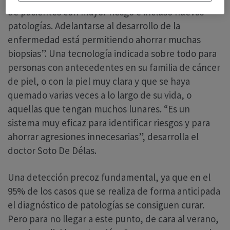
de pacientes con mayor riesgo e incluso nuevas
patologías. Adelantarse al desarrollo de la
enfermedad está permitiendo ahorrar muchas
biopsias”. Una tecnología indicada sobre todo para
personas con antecedentes en su familia de cáncer
de piel, o con la piel muy clara y que se haya
quemado varias veces a lo largo de su vida, o
aquellas que tengan muchos lunares. “Es un
sistema muy eficaz para identificar riesgos y para
ahorrar agresiones innecesarias”, desarrolla el
doctor Soto De Délas.
Una detección precoz fundamental, ya que en el
95% de los casos que se realiza de forma anticipada
el diagnóstico de patologías se consiguen curar.
Pero para no llegar a este punto, de cara al verano,