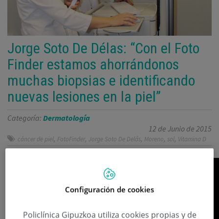
Jorge Soto De Délas: “Con el Foto
Finder estamos ahorrándonos
muchas biopsias e identificando
nuevas lesiones en la piel”
Categoría:
Dermatología
12 de Junio de 2015
,
,
,
,
,
cáncer de piel
FotoFinder
Jorge Soto De Delás
Moreno
sol
Vitamina D
Configuración de cookies
Policlínica Gipuzkoa utiliza cookies propias y de