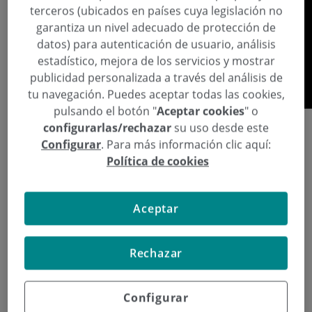
terceros (ubicados en países cuya legislación no
garantiza un nivel adecuado de protección de
datos) para autenticación de usuario, análisis
estadístico, mejora de los servicios y mostrar
publicidad personalizada a través del análisis de
tu navegación. Puedes aceptar todas las cookies,
pulsando el botón "
Aceptar cookies
" o
configurarlas/rechazar
su uso desde este
Detectar el cáncer de piel de manera anticipada es
Configurar
. Para más información clic aquí:
hoy posible gracias a la tecnología del Foto Finder,
Política de cookies
un dispositivo avanzado con el que cuenta
Policlínica Gipuzkoa desde hace un año, y que está
Aceptar
permitiendo diagnosticar de manera precoz casos
de cáncer de piel. El doctor Jorge Soto De Délas,
dermatólogo de Policlínica Gipuzkoa, explica las
Rechazar
ventajas, “es un instrumento muy útil porque nos
permite completar la exploración clínica y analizar
Configurar
los daños”, y añade, “vamos identificando grupos