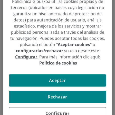
Policlínica Gipuzkoa utiliza cookies propias y de
epidérmico, estando sometida a una mayor
terceros (ubicados en países cuya legislación no
deshidratación y a agresiones externas, como
garantiza un nivel adecuado de protección de
ampollas, rozaduras, etc.” expone el dermatólogo.
datos) para autenticación de usuario, análisis
estadístico, mejora de los servicios y mostrar
Jorge Soto reconoce que entre los deportistas “se
publicidad personalizada a través del análisis de
tu navegación. Puedes aceptar todas las cookies,
comete mucho el error de aplicar protector solar
pulsando el botón "
Aceptar cookies
" o
solo cuando llega el verano, pero
el sol está
configurarlas/rechazar
su uso desde este
presente los 365 días del año.
Son muchas las
Configurar
. Para más información clic aquí:
ocasiones en la que los deportistas se aplican
Política de cookies
protección en las piernas, brazos y la cara, pero
dejan completamente expuestos zonas mucho más
Aceptar
sensibles y fáciles de quemar, como las orejas, el
cuello o la nuca. Es
necesario aplicar la protección
solar en grandes cantidades, repetidamente y
Rechazar
eligiendo una crema cuya textura no dañe ni
irrite los ojos
. Además, la elección de la vestimenta
Configurar