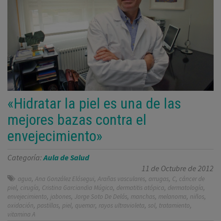
«Hidratar la piel es una de las
mejores bazas contra el
envejecimiento»
Categoría:
Aula de Salud
11 de Octubre de 2012
,
,
,
,
,
agua
Ana González Elósegui
Arañas vasculares
arrugas
C
cáncer de
,
,
,
,
,
piel
cirugía
Cristina Garciandia Múgica
dermatitis atópica
dermatología
,
,
,
,
,
,
envejecimiento
jabones
Jorge Soto De Delás
manchas
melanoma
niños
,
,
,
,
,
,
,
oxidación
pastillas
piel
quemar
rayos ultravioleta
sol
tratamiento
vitamina A