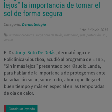
lejos” la importancia de tomar el
sol de forma segura
Categoría:
Dermatología
1 de Julio de 2015
,
,
,
,
,
,
autobronceadoras
Jorge Soto De Delás
melanoma
piel
protección
sol
verano
El Dr.
Jorge Soto De Delás
, dermatólogo de
Policlínica Gipuzkoa, acudió al programa de ETB 2,
“Sin ir más lejos” presentado por Klaudio Landa,
para hablar de la importancia de protegernos ante
la radiación solar, sobre todo, ahora que llega el
buen tiempo y más en especial en las temporadas
de ola de calor.
Continuar leyendo