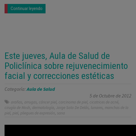
Continuar leyendo
Este jueves, Aula de Salud de
Policlínica sobre rejuvenecimiento
facial y correcciones estéticas
Categoría:
Aula de Salud
5 de Octubre de 2012
,
,
,
,
,
arañas
arrugas
cáncer piel
carcinoma de piel
cicatrices de acné
,
,
,
,
cirugía de Mosh
dermatología
Jorge Soto De Delás
lunares
manchas de la
,
,
,
piel
piel
pliegues de expresión
sana