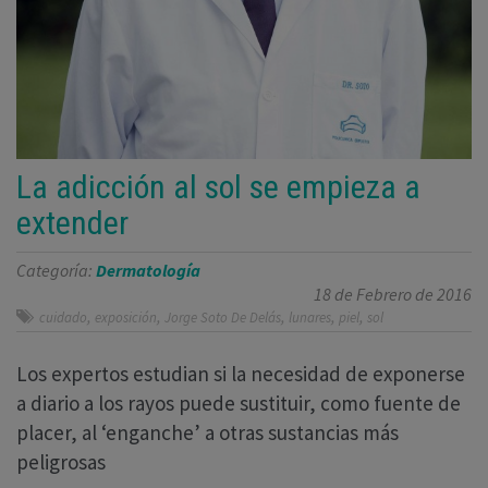
La adicción al sol se empieza a
extender
Categoría:
Dermatología
18 de Febrero de 2016
,
,
,
,
,
cuidado
exposición
Jorge Soto De Delás
lunares
piel
sol
Los expertos estudian si la necesidad de exponerse
a diario a los rayos puede sustituir, como fuente de
placer, al ‘enganche’ a otras sustancias más
peligrosas