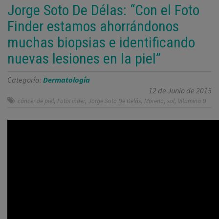
Jorge Soto De Délas: “Con el Foto
Finder estamos ahorrándonos
muchas biopsias e identificando
nuevas lesiones en la piel”
Categoría:
Dermatología
12 de Junio de 2015
,
,
,
,
,
cáncer de piel
FotoFinder
Jorge Soto De Delás
Moreno
sol
Vitamina D