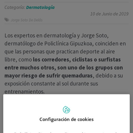
Categoría:
Dermatología
10 de Junio de 2019
Jorge Soto De Delás
Los expertos en dermatología y Jorge Soto,
dermatólogo de Policlínica Gipuzkoa, coinciden en
que las personas que practican deporte al aire
libre, como
los corredores, ciclistas o surfistas
entre muchos otros, son uno de los grupos con
mayor riesgo de sufrir quemaduras
, debido a su
exposición constante al sol durante sus
entrenamientos.
“
La piel del deportista sufre más agresiones que
la del resto de la población
, tiene más horas de
Configuración de cookies
exposición a las radiaciones solares, teniendo más
posibilidad de sufrir alteraciones a nivel dérmico y