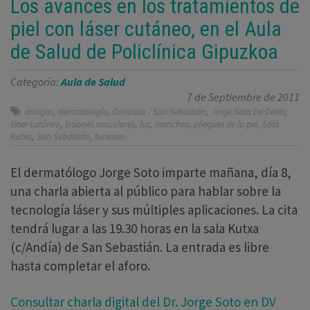
Los avances en los tratamientos de
piel con láser cutáneo, en el Aula
de Salud de Policlínica Gipuzkoa
Categoría:
Aula de Salud
7 de Septiembre de 2011
,
,
,
,
arrugas
dermatología
Donostia / San Sebastián
Jorge Soto De Delás
,
,
,
,
,
láser cutáneo
lesiones vasculares
luz
manchas
pliegues de la pie
Sala
,
,
Kutxa
San Sebastián
tumores
El dermatólogo Jorge Soto imparte mañana, día 8,
una charla abierta al público para hablar sobre la
tecnología láser y sus múltiples aplicaciones. La cita
tendrá lugar a las 19.30 horas en la sala Kutxa
(c/Andía) de San Sebastián. La entrada es libre
hasta completar el aforo.
Consultar charla digital del Dr. Jorge Soto en DV