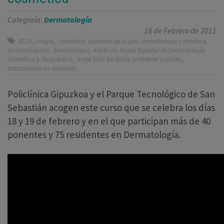
Categoría:
Dermatología
18 de Febrero de 2011
,
,
,
,
,
AEDV
cirugía
cosmética
cuidados de la piel
dermatología cosmética
,
,
,
dermatológicos
dermatólogos
estéticos
Grupo Español de Dermatología
,
,
,
Cosmética y Terapéutica
Jorge Soto De Delás
problema cutáneo
tratamientos no invasivos
Policlínica Gipuzkoa y el Parque Tecnológico de San
Sebastián acogen este curso que se celebra los días
18 y 19 de febrero y en el que participan más de 40
ponentes y 75 residentes en Dermatología.