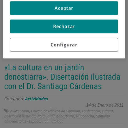
invasivos.
Aceptar
Continuar leyendo
Rechazar
Configurar
«La cultura en un jardín
donostiarra». Disertación ilustrada
con el Dr. Santiago Cárdenas
Categoría:
Actividades
14 de Enero de 2011
,
,
,
,
Aulas Senior
Colegio de Médicos de Gipuzkoa
conferencia
cultura
,
,
,
,
disertación ilustrada
flora
jardín donostiarra
Miraconcha
Santiago
,
Cárdenas Díaz - Espada
traumatólogo