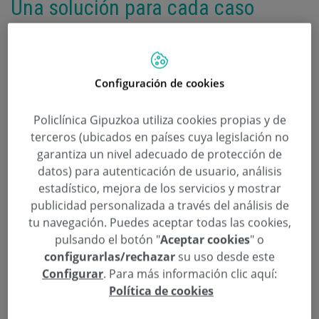
Una solución para cada caso
Categoría:
Traumatología
14 de Noviembre de 2014
,
,
,
,
Alberto Hernández Fernández
Armando Segurado García
atrosis
cadera
,
,
,
Configuración de cookies
columna
Donostia / San Sebastián
Eduardo Escobar Martínez
Emmanuel
,
,
,
Aduriz Recalde
factores de crecimiento
Fco. Javier Arriola Güenaga
Fijador
,
,
,
tridimensional
fractura
Francisco Javier González Bosch
Gaspar De la
Policlínica Gipuzkoa utiliza cookies propias y de
,
,
,
Herrán Nuñez
hombro
Ignacio Carrillo Belloso
Iñigo Roberto Armendariz
,
,
,
Sanchez
Jaime Usabiaga Zarranz
Javier Albillos Bartolomé
Jesús Azcarate
terceros (ubicados en países cuya legislación no
,
,
,
Garitano
José Achalandabaso Alfonso
José Caso Martínez
José Ignacio
garantiza un nivel adecuado de protección de
,
,
,
Martínez Renobales
Josu Arrieta Alberdi
Juan Carlos Camborda Anabitarte
datos) para autenticación de usuario, análisis
,
,
,
Juan Ponte Tellechea
Pilar Echave Echaniz
prótesis
Ricardo Cuéllar
,
,
,
,
Gutiérrez
rodilla
San Sebastián
Santiago Cárdenas Díaz - Espada
estadístico, mejora de los servicios y mostrar
traumatólogos
publicidad personalizada a través del análisis de
tu navegación. Puedes aceptar todas las cookies,
En Policlínica Gipuzkoa encontrará un equipo de
pulsando el botón "
Aceptar cookies
" o
profesionales que combinan experiencia,
configurarlas/rechazar
su uso desde este
conocimiento y que siempre apuesta por la
Configurar
. Para más información clic aquí:
Política de cookies
innovación en la incorporación de las nuevas
técnicas quirúrgicas y medios diagnósticos no