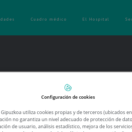
idades
Cuadro médico
El Hospital
Se
Digestivo
Configuración de cookies
 el gluten?
a Gipuzkoa utiliza cookies propias y de terceros (ubicados e
o
lación no garantiza un nivel adecuado de protección de dat
nta mal el gluten, lo más importante es que ese
ción de usuario, análisis estadístico, mejora de los servici