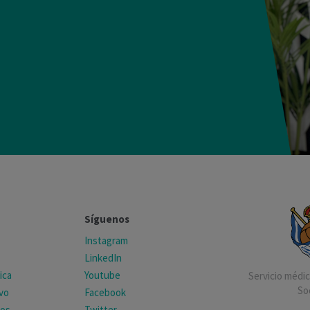
Síguenos
Instagram
LinkedIn
ica
Youtube
Servicio médico
So
ivo
Facebook
tos
Twitter