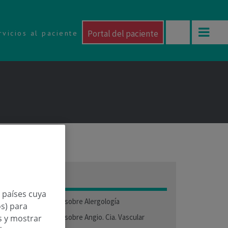
Portal del paciente
rvicios al paciente
Categorías
n países cuya
Preguntas médicas sobre Alergología
os) para
Preguntas médicas sobre Angio. Cia. Vascular
os y mostrar