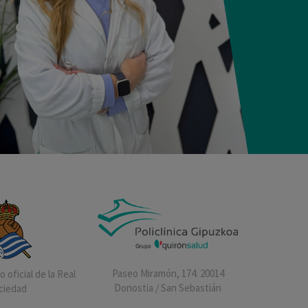
Paseo Miramón, 174. 20014
 oficial de la Real
Donostia / San Sebastián
ciedad