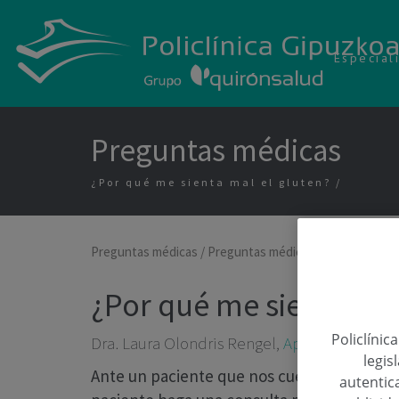
Especial
Preguntas médicas
¿Por qué me sienta mal el gluten?
Preguntas médicas
/
Preguntas médicas sobre Aparato 
¿Por qué me sienta mal
Policlínic
Dra. Laura Olondris Rengel,
Aparato Digestiv
legis
Ante un paciente que nos cuenta que le sie
autentica