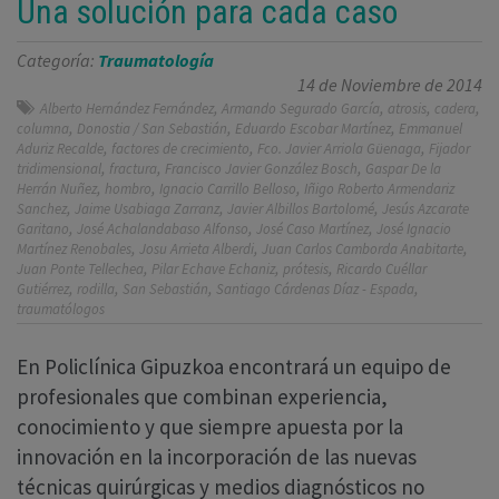
Una solución para cada caso
Categoría:
Traumatología
14 de Noviembre de 2014
,
,
,
,
Alberto Hernández Fernández
Armando Segurado García
atrosis
cadera
,
,
,
columna
Donostia / San Sebastián
Eduardo Escobar Martínez
Emmanuel
,
,
,
Aduriz Recalde
factores de crecimiento
Fco. Javier Arriola Güenaga
Fijador
,
,
,
tridimensional
fractura
Francisco Javier González Bosch
Gaspar De la
,
,
,
Herrán Nuñez
hombro
Ignacio Carrillo Belloso
Iñigo Roberto Armendariz
,
,
,
Sanchez
Jaime Usabiaga Zarranz
Javier Albillos Bartolomé
Jesús Azcarate
,
,
,
Garitano
José Achalandabaso Alfonso
José Caso Martínez
José Ignacio
,
,
,
Martínez Renobales
Josu Arrieta Alberdi
Juan Carlos Camborda Anabitarte
,
,
,
Juan Ponte Tellechea
Pilar Echave Echaniz
prótesis
Ricardo Cuéllar
,
,
,
,
Gutiérrez
rodilla
San Sebastián
Santiago Cárdenas Díaz - Espada
traumatólogos
En Policlínica Gipuzkoa encontrará un equipo de
profesionales que combinan experiencia,
conocimiento y que siempre apuesta por la
innovación en la incorporación de las nuevas
técnicas quirúrgicas y medios diagnósticos no