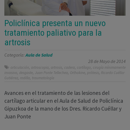
Policlínica presenta un nuevo
tratamiento paliativo para la
artrosis
Categoría:
Aula de Salud
28 de Mayo de 2014
,
,
,
,
,
articulación
artroscopia
artrosis
cadera
cartílago
cirugía mínimamente
,
,
,
,
,
invasiva
desgaste
Juan Ponte Tellechea
Orthokine
prótesis
Ricardo Cuéllar
,
,
Gutiérrez
rodilla
traumatología
Avances en el tratamiento de las lesiones del
cartílago articular en el Aula de Salud de Policlínica
Gipuzkoa de la mano de los Dres. Ricardo Cuéllar y
Juan Ponte