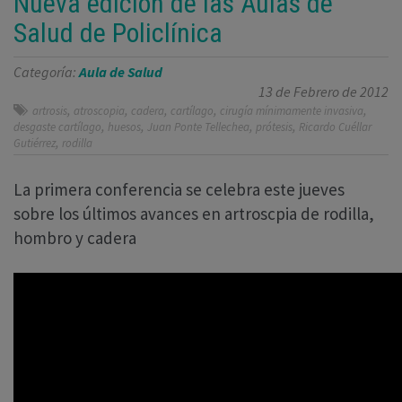
Nueva edición de las Aulas de
Salud de Policlínica
Categoría:
Aula de Salud
13 de Febrero de 2012
,
,
,
,
,
artrosis
atroscopia
cadera
cartílago
cirugía mínimamente invasiva
,
,
,
,
desgaste cartílago
huesos
Juan Ponte Tellechea
prótesis
Ricardo Cuéllar
,
Gutiérrez
rodilla
La primera conferencia se celebra este jueves
sobre los últimos avances en artroscpia de rodilla,
hombro y cadera