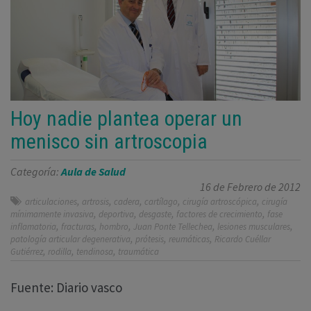
Hoy nadie plantea operar un
menisco sin artroscopia
Categoría:
Aula de Salud
16 de Febrero de 2012
,
,
,
,
,
articulaciones
artrosis
cadera
cartílago
cirugía artroscópica
cirugía
,
,
,
,
mínimamente invasiva
deportiva
desgaste
factores de crecimiento
fase
,
,
,
,
,
inflamatoria
fracturas
hombro
Juan Ponte Tellechea
lesiones musculares
,
,
,
patología articular degenerativa
prótesis
reumáticas
Ricardo Cuéllar
,
,
,
Gutiérrez
rodilla
tendinosa
traumática
Fuente: Diario vasco