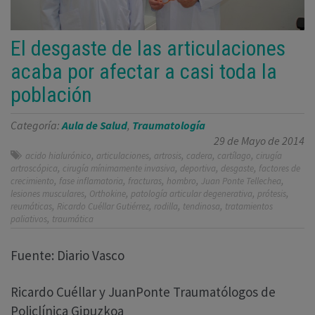
El desgaste de las articulaciones
acaba por afectar a casi toda la
población
Categoría:
Aula de Salud
,
Traumatología
29 de Mayo de 2014
,
,
,
,
,
acido hialurónico
articulaciones
artrosis
cadera
cartílago
cirugía
,
,
,
,
artroscópica
cirugía mínimamente invasiva
deportiva
desgaste
factores de
,
,
,
,
,
crecimiento
fase inflamatoria
fracturas
hombro
Juan Ponte Tellechea
,
,
,
,
lesiones musculares
Orthokine
patología articular degenerativa
prótesis
,
,
,
,
reumáticas
Ricardo Cuéllar Gutiérrez
rodilla
tendinosa
tratamientos
,
paliativos
traumática
Fuente: Diario Vasco
Ricardo Cuéllar y JuanPonte Traumatólogos de
Policlínica Gipuzkoa