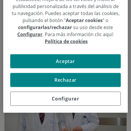
Juan Ponte Tellechea
publicidad personalizada a través del análisis de
tu navegación. Puedes aceptar todas las cookies,
Categoría:
Traumatología
pulsando el botón "
Aceptar cookies
" o
30 de Julio de 2014
configurarlas/rechazar
su uso desde este
Juan Ponte Tellechea
Configurar
. Para más información clic aquí:
Continuar leyendo
Política de cookies
Aceptar
Rechazar
Configurar