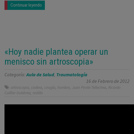
Continuar leyendo
«Hoy nadie plantea operar un
menisco sin artroscopia»
Categoría:
Aula de Salud
,
Traumatología
16 de Febrero de 2012
,
,
,
,
,
artroscopia
cadera
cirugía
hombro
Juan Ponte Tellechea
Ricardo
,
Cuéllar Gutiérrez
rodilla