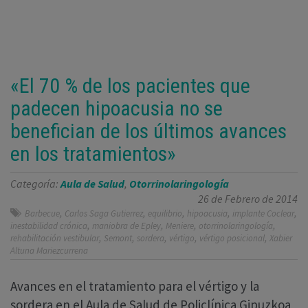
«El 70 % de los pacientes que
padecen hipoacusia no se
benefician de los últimos avances
en los tratamientos»
Categoría:
Aula de Salud
,
Otorrinolaringología
26 de Febrero de 2014
,
,
,
,
,
Barbecue
Carlos Saga Gutierrez
equilibrio
hipoacusia
implante Coclear
,
,
,
,
inestabilidad crónica
maniobra de Epley
Meniere
otorrinolaringología
,
,
,
,
,
rehabilitación vestibular
Semont
sordera
vértigo
vértigo posicional
Xabier
Altuna Mariezcurrena
Avances en el tratamiento para el vértigo y la
sordera en el Aula de Salud de Policlínica Gipuzkoa