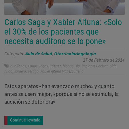
Carlos Saga y Xabier Altuna: «Solo
el 30% de los pacientes que
necesita audífono se lo pone»
Categoría:
Aula de Salud
,
Otorrinolaringología
27 de Febrero de 2014
,
,
,
,
,
audífonos
Carlos Saga Gutierrez
hipoacusia
implante Coclear
oído
,
,
,
ruido
sordera
vértigo
Xabier Altuna Mariezcurrena
Estos aparatos «han avanzado mucho» y cuanto
antes se usen mejor, «porque si no se estimula, la
audición se deteriora»
Continuar leyendo