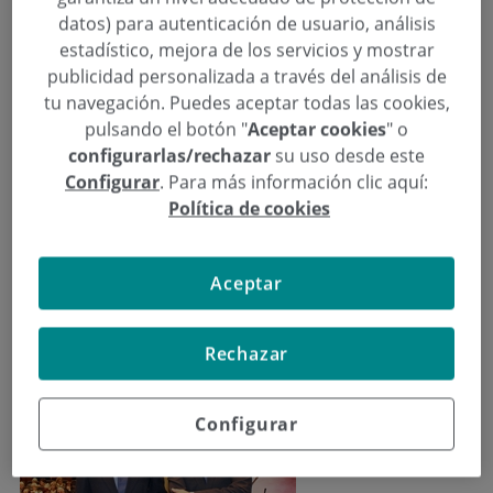
«Las personas que padecen
datos) para autenticación de usuario, análisis
inestabilidad crónica, son las
estadístico, mejora de los servicios y mostrar
personas con peor calidad de vida»
publicidad personalizada a través del análisis de
tu navegación. Puedes aceptar todas las cookies,
Categoría:
Aula de Salud
,
Otorrinolaringología
pulsando el botón "
Aceptar cookies
" o
4 de Marzo de 2014
configurarlas/rechazar
su uso desde este
,
,
,
Carlos Saga Gutierrez
hipoacusia
implante Coclear
inestabilidad
Configurar
. Para más información clic aquí:
,
,
,
,
crónica
maniobra de Epley
Meniere
otorrinolaringología
rehabilitación
Política de cookies
,
,
,
,
vestibular
sordera
vértigo
vértigo posicional
Xabier Altuna Mariezcurrena
Éxito de asistencia en la conferencia impartida por
Aceptar
los otorrinolaringólogos Xabier Altuna y Carlos Saga
sobre la hipoacusia y el vértigo
Rechazar
Configurar