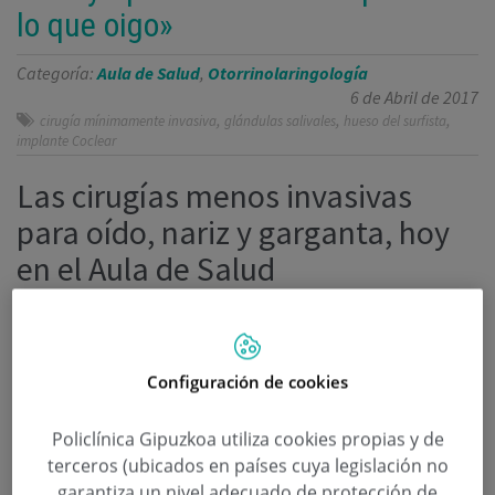
lo que oigo»
Categoría:
Aula de Salud
,
Otorrinolaringología
6 de Abril de 2017
,
,
,
cirugía mínimamente invasiva
glándulas salivales
hueso del surfista
implante Coclear
Las cirugías menos invasivas
para oído, nariz y garganta, hoy
en el Aula de Salud
Continuar leyendo
Configuración de cookies
Policlínica Gipuzkoa utiliza cookies propias y de
terceros (ubicados en países cuya legislación no
garantiza un nivel adecuado de protección de