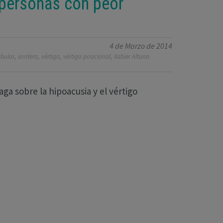
 personas con peor
4 de Marzo de 2014
,
,
,
,
ibular
sordera
vértigo
vértigo posicional
Xabier Altuna
aga sobre la hipoacusia y el vértigo