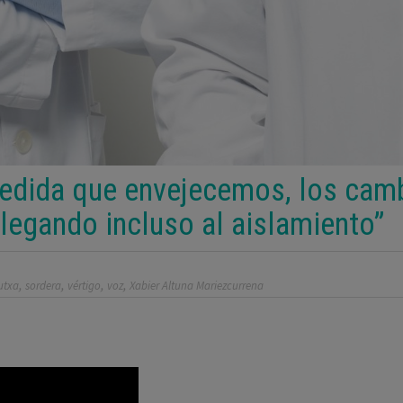
medida que envejecemos, los cam
 llegando incluso al aislamiento”
,
,
,
,
utxa
sordera
vértigo
voz
Xabier Altuna Mariezcurrena