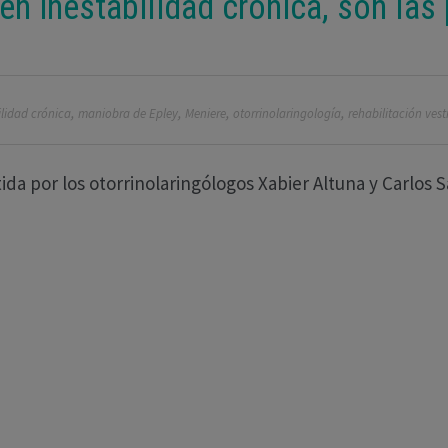
n inestabilidad crónica, son las
,
,
,
,
ilidad crónica
maniobra de Epley
Meniere
otorrinolaringología
rehabilitación vest
ida por los otorrinolaringólogos Xabier Altuna y Carlos S