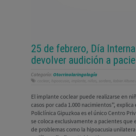
25 de febrero, Día Intern
devolver audición a pacie
Categoría:
Otorrinolaringología
,
,
,
,
,
coclear
hipoacusia
implante
niños
sordera
Xabier Altuna
El implante coclear puede realizarse en n
casos por cada 1.000 nacimientos”, explica 
Policlínica Gipuzkoa es el único Centro Pr
se coloca exclusivamente a pacientes que
de problemas como la hipoacusia unilatera