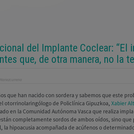
acional del Implante Coclear: “El
ntes que, de otra manera, no la t
 Mariezcurrena
iños que han nacido con sordera y sabemos que este prob
el otorrinolaringólogo de Policlínica Gipuzkoa,
Xabier Al
ivado en la Comunidad Autónoma Vasca que realiza implan
 están completamente sordos de ambos oídos, sino que p
l, la hipoacusia acompañada de acúfenos o determinado