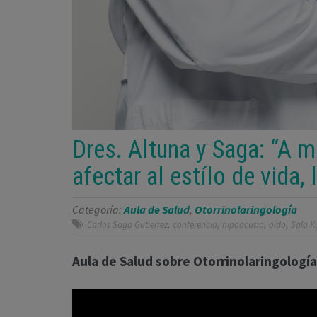
Dres. Altuna y Saga: “A 
afectar al estílo de vida,
Categoría:
Aula de Salud
,
Otorrinolaringología
,
,
,
,
Carlos Saga Gutierrez
conferencia
hipoacusia
oído
Sala K
Aula de Salud sobre Otorrinolaringología