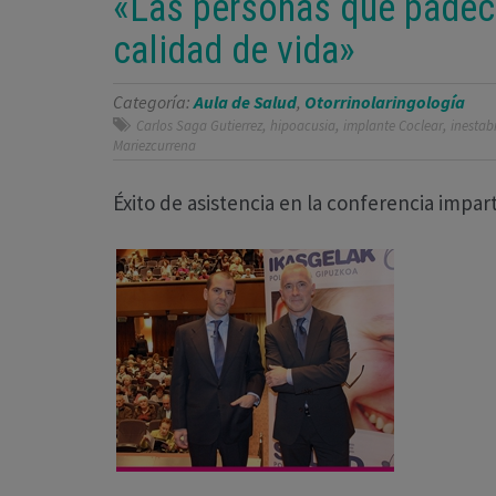
«Las personas que padece
calidad de vida»
Categoría:
Aula de Salud
,
Otorrinolaringología
,
,
,
Carlos Saga Gutierrez
hipoacusia
implante Coclear
inestab
Mariezcurrena
Éxito de asistencia en la conferencia impart