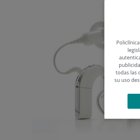
Policlínic
legis
autentica
publicida
todas las 
su uso de