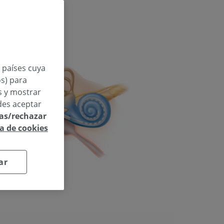
n países cuya
os) para
os y mostrar
des aceptar
las/rechazar
ca de cookies
ar