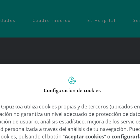
idades
Cuadro médico
El Hospital
Se
s que padecen hipoacusia no se be
Configuración de cookies
tos»
a Gipuzkoa utiliza cookies propias y de terceros (ubicados e
lación no garantiza un nivel adecuado de protección de dat
ción de usuario, análisis estadístico, mejora de los servici
,
,
,
,
ante Coclear
inestabilidad crónica
maniobra de Epley
Meniere
otorrinolaringolog
d personalizada a través del análisis de tu navegación. Pue
cookies, pulsando el botón "
Aceptar cookies
" o
configurar