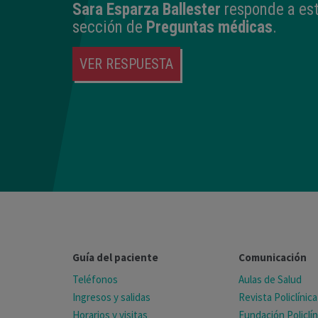
Sara Esparza Ballester
responde a est
sección de
Preguntas médicas
.
VER RESPUESTA
Guía del paciente
Comunicación
Teléfonos
Aulas de Salud
Ingresos y salidas
Revista Policlínica
Horarios y visitas
Fundación Policlín