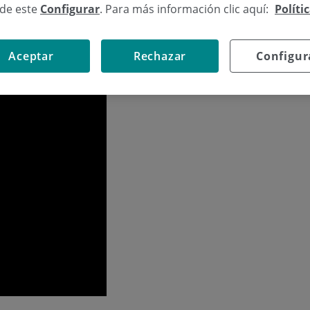
sde este
Configurar
. Para más información clic aquí:
Políti
 la sordera en el Aula de Salud de Policlínica Gipuzkoa
Aceptar
Rechazar
Configur