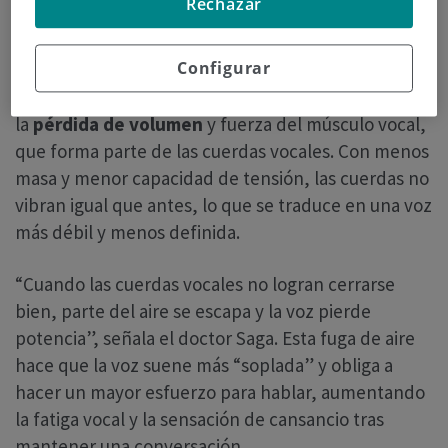
Rechazar
La voz también envejece
Configurar
Uno de los principales motivos de la presbifonía es
la
pérdida de volumen
y fuerza del músculo vocal,
que forma parte de las cuerdas vocales. Con menos
masa y menor capacidad de tensión, las cuerdas no
vibran igual que antes, lo que se traduce en una voz
más débil y menos definida.
“Cuando las cuerdas vocales no logran cerrarse
bien, parte del aire se escapa y la voz pierde
potencia”, señala el doctor Saga. Esta fuga de aire
hace que la voz suene más “soplada” y obliga a
hacer un mayor esfuerzo para hablar, aumentando
la fatiga vocal y la sensación de cansancio tras
mantener una conversación.