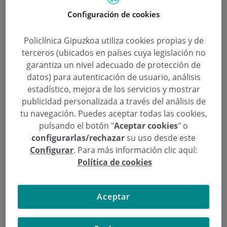
porcentaje significativo de personas
mayores de 65
Configuración de cookies
años
. La voz pierde fuerza, claridad y resistencia, y
hablar durante mucho rato puede resultar más
Policlínica Gipuzkoa utiliza cookies propias y de
cansado de lo habitual.
terceros (ubicados en países cuya legislación no
garantiza un nivel adecuado de protección de
Este cambio no ocurre de forma brusca, sino como
datos) para autenticación de usuario, análisis
resultado de pequeñas transformaciones en la
estadístico, mejora de los servicios y mostrar
laringe, las cuerdas vocales y el sistema
publicidad personalizada a través del análisis de
tu navegación. Puedes aceptar todas las cookies,
respiratorio. A esto se suman factores como
pulsando el botón "
Aceptar cookies
" o
enfermedades o el uso de determinados fármacos,
configurarlas/rechazar
su uso desde este
que pueden acelerar el proceso.
Configurar
. Para más información clic aquí:
Política de cookies
“Es un proceso ligado al envejecimiento natural,
pero no por ello debemos normalizar cualquier
cambio en la voz”, explica el doctor
Carlos Saga
,
Aceptar
jefe del Servicio de Otorrinolaringología
de
Policlínica Gipuzko