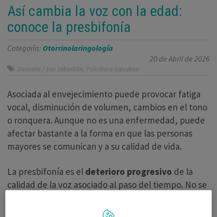
Así cambia la voz con la edad:
conoce la presbifonía
Categoría:
Otorrinolaringología
20 de Abril de 2026
,
Donostia / San Sebastián
Policlínica Gipuzkoa
Asociada al envejecimiento puede provocar fatiga
vocal, disminución de volumen, cambios en el tono
o ronquera. Aunque no es una enfermedad, puede
afectar bastante a la forma en que las personas
mayores se comunican y a su calidad de vida.
La presbifonía es el
deterioro progresivo
de la
calidad de la voz asociado al paso del tiempo. No se
trata de una enfermedad grave, sino de una
consecuencia del envejecimiento que afecta a un