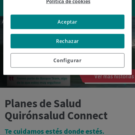
Política de cookies
COLUMNA VERTEBRAL
OBESIDAD
NEUROCIRUGÍA
Aitor Francesena, surfista adaptado
Aceptar
Rechazar
Configurar
Ver más historias
Planes de Salud
Quirónsalud Connect
Te
cuidamos
estés donde estés.