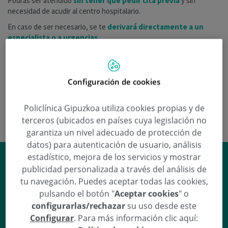
Podrás ser atendido
sin tener que pedir cita previa
y sin
necesidad de acudir al centro hospitalario.
En caso de ser necesario, se te
derivará directamente a un
especialista o a urgencias
.
Medicina General
De lunes a domingo 24 horas
Configuración de cookies
Pediatría
Policlínica Gipuzkoa utiliza cookies propias y de
De lunes a domingo de 08:00 a 22:00
terceros (ubicados en países cuya legislación no
garantiza un nivel adecuado de protección de
datos) para autenticación de usuario, análisis
Un hospital referente
estadístico, mejora de los servicios y mostrar
publicidad personalizada a través del análisis de
tu navegación. Puedes aceptar todas las cookies,
en
cirugía avanzada
pulsando el botón "
Aceptar cookies
" o
configurarlas/rechazar
su uso desde este
Configurar
. Para más información clic aquí:
CIRUGÍA CARDIOVASCULAR
DA VINCI