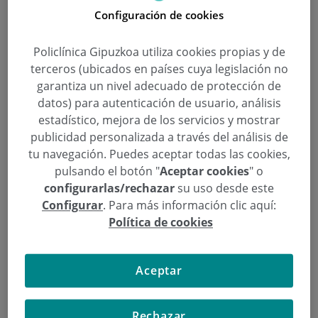
han acudido a Policlínica Gipuzkoa cargados de
Configuración de cookies
regalos para visitar a varios pacientes
hospitalizados, repartiendo ilusión entre los más
Policlínica Gipuzkoa utiliza cookies propias y de
pequeños y ánimo entre los mayores.
terceros (ubicados en países cuya legislación no
garantiza un nivel adecuado de protección de
Todos se lo han pasado genial y han tenido la
datos) para autenticación de usuario, análisis
ocasión de intercambiar sonrisas, abrazos, regalos y
estadístico, mejora de los servicios y mostrar
publicidad personalizada a través del análisis de
autógrafos. Todo ello acompañado por los nervios
tu navegación. Puedes aceptar todas las cookies,
de algunos pacientes, sobretodo de los más
pulsando el botón "
Aceptar cookies
" o
pequeños, que se quedaron sin habla cuando los
configurarlas/rechazar
su uso desde este
jugadores entraron a la habitación para visitarles.
Configurar
. Para más información clic aquí:
Política de cookies
Sin duda alguna, han hecho de ésta,
¡una Navidad
difícil de olvidar!
Aceptar
Rechazar