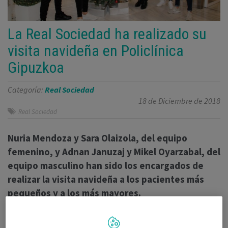
La Real Sociedad ha realizado su
visita navideña en Policlínica
Gipuzkoa
Categoría:
Real Sociedad
18 de Diciembre de 2018
Real Sociedad
Nuria Mendoza y Sara Olaizola, del equipo
femenino, y Adnan Januzaj y Mikel Oyarzabal, del
equipo masculino han sido los encargados de
realizar la visita navideña a los pacientes más
pequeños y a los más mayores.
Varios jugadores de la plantilla de la Real Sociedad