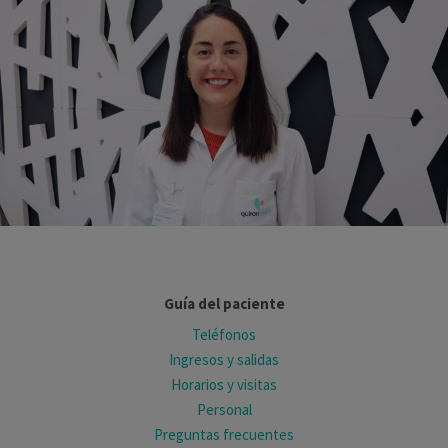
Guía del paciente
Teléfonos
Ingresos y salidas
Horarios y visitas
Personal
Preguntas frecuentes