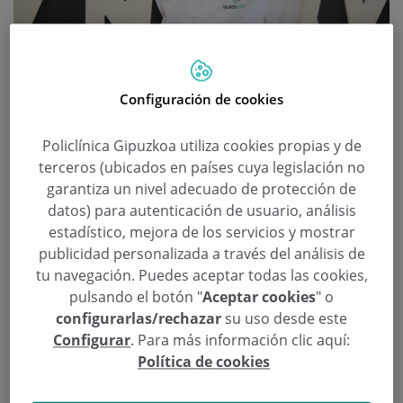
La jugadora de balonmano Maddi
Bengoetxea, operada con éxito en
Configuración de cookies
Policlínica Gipuzkoa
Policlínica Gipuzkoa utiliza cookies propias y de
Categoría:
Sin categoría
terceros (ubicados en países cuya legislación no
2 de Julio de 2021
garantiza un nivel adecuado de protección de
Dr. Javier Martín
datos) para autenticación de usuario, análisis
estadístico, mejora de los servicios y mostrar
La jugadora del Zubileta Evolution Zuazo, Maddi
publicidad personalizada a través del análisis de
Bengoetxea Erriondo, fue intervenida ayer en
tu navegación. Puedes aceptar todas las cookies,
Policlínica Gipuzkoa para una corrección de un
pulsando el botón "
Aceptar cookies
" o
problema maxilar que precisaba intervención
configurarlas/rechazar
su uso desde este
quirúrgica y cuyo resultado ha sido exitoso gracias al
Configurar
. Para más información clic aquí:
Política de cookies
buen hacer del cirujano oral y maxilofacial el Dr.
Javier Martín que le realizó a la jugadora una cirugía