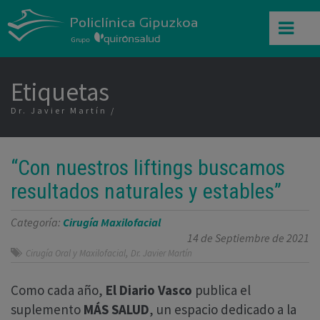
Etiquetas
Dr. Javier Martín
“Con nuestros liftings buscamos
resultados naturales y estables”
Categoría:
Cirugía Maxilofacial
14 de Septiembre de 2021
,
Cirugía Oral y Maxilofacial
Dr. Javier Martín
Como cada año,
El Diario Vasco
publica el
suplemento
MÁS SALUD
, un espacio dedicado a la