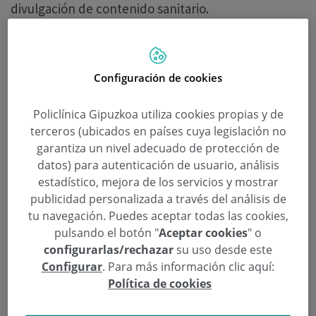
divulgación de contenido sanitario.
Esta es la sección de
Cirugía Oral y Maxilofacial
en
la que el Dr. Javier Martín habla sobre tratamientos
Configuración de cookies
para la mejora de la estética facial.
Policlínica Gipuzkoa utiliza cookies propias y de
Podéis descargaros la publicación
AQUÍ.
terceros (ubicados en países cuya legislación no
garantiza un nivel adecuado de protección de
datos) para autenticación de usuario, análisis
Continuar leyendo
estadístico, mejora de los servicios y mostrar
publicidad personalizada a través del análisis de
tu navegación. Puedes aceptar todas las cookies,
pulsando el botón "
Aceptar cookies
" o
configurarlas/rechazar
su uso desde este
Configurar
. Para más información clic aquí:
Política de cookies