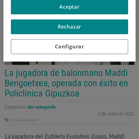
Aceptar
Rechazar
Configurar
La jugadora de balonmano Maddi
Bengoetxea, operada con éxito en
Policlínica Gipuzkoa
Categoría:
Sin categoría
2 de Julio de 2021
Dr. Javier Martín
La jugadora del Zubileta Evolution Zuazo, Maddi