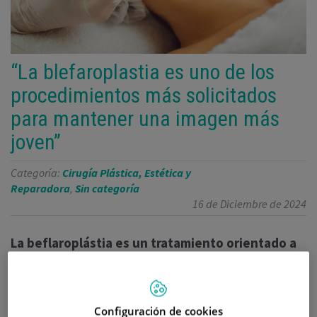
“La blefaroplastia es uno de los
procedimientos más solicitados
para mantener una imagen más
joven”
Categoría:
Cirugía Plástica, Estética y
Reparadora
,
Sin categoría
16 de Diciembre de 2024
La beflaroplástia es un tratamiento orientado a
rejuvenecer la mirada que ha ganado
popularidad entre personas de mediana edad
que buscan una renovación facial sin perder su
Configuración de cookies