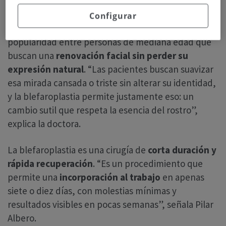
imagen más joven”, explica
Pilar Albero, cirujana
plástica de Policlínica Gipuzkoa
. Este tratamiento,
Configurar
orientado a
rejuvenecer la mirada
, ha ganado
popularidad entre personas de mediana edad que
buscan una
renovación facial sin perder su
expresión natural
. “Las pacientes buscan suavizar
esa mirada cansada o triste sin alterar su identidad,
y la blefaroplastia permite justamente eso: un
cambio sutil que respeta la esencia del rostro”,
explica la doctora.
La blefaroplastia es una cirugía de
corta duración y
rápida recuperación
. “Es un procedimiento que
permite una
incorporación al trabajo
en apenas
siete o diez días, con molestias mínimas y
resultados visibles en pocas semanas”, señala Pilar
Albero.