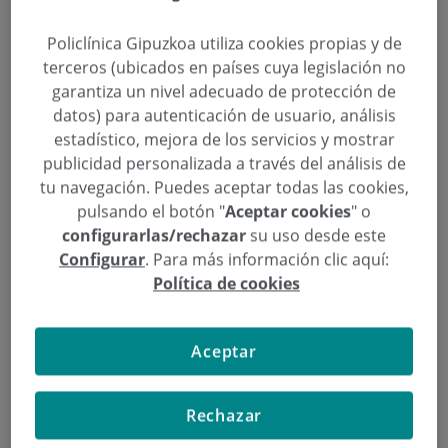
expresión natural.
Policlínica Gipuzkoa utiliza cookies propias y de
terceros (ubicados en países cuya legislación no
garantiza un nivel adecuado de protección de
datos) para autenticación de usuario, análisis
estadístico, mejora de los servicios y mostrar
publicidad personalizada a través del análisis de
tu navegación. Puedes aceptar todas las cookies,
pulsando el botón "
Aceptar cookies
" o
configurarlas/rechazar
su uso desde este
Configurar
. Para más información clic aquí:
Política de cookies
Aceptar
“La blefaroplastia es uno de los procedimientos
Rechazar
más solicitados en consulta para mantener una