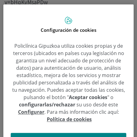
v=bHqKvMsaPDw
Numerosos guipuzcoanos asistieron el pasado
jueves a la conferencia sobre «Trastornos de la
Configuración de cookies
articulación temporomandibular y la apnea del
sueño», dentro del ciclo Aulas de Salud de
Policlínica Gipuzkoa utiliza cookies propias y de
Policlínica Gipuzkoa.
terceros (ubicados en países cuya legislación no
garantiza un nivel adecuado de protección de
La sala Kutxa de la calle Andía registró, una vez
datos) para autenticación de usuario, análisis
más, éxito de asistencia para escuchar a los
estadístico, mejora de los servicios y mostrar
publicidad personalizada a través del análisis de
especialistas en Cirugía Oral y Maxilofacial José
tu navegación. Puedes aceptar todas las cookies,
Antonio Arruti, Fernando Esnal, Javier Martín y
pulsando el botón "
Aceptar cookies
" o
Víctor Gómez Carrillo, que integran la nueva
configurarlas/rechazar
su uso desde este
Unidad Multidisciplinar de Cirugía Maxilofacial de
Configurar
. Para más información clic aquí:
Policlínica Gipuzkoa.
Política de cookies
La actividad continuará el próximo 28 de junio sobre