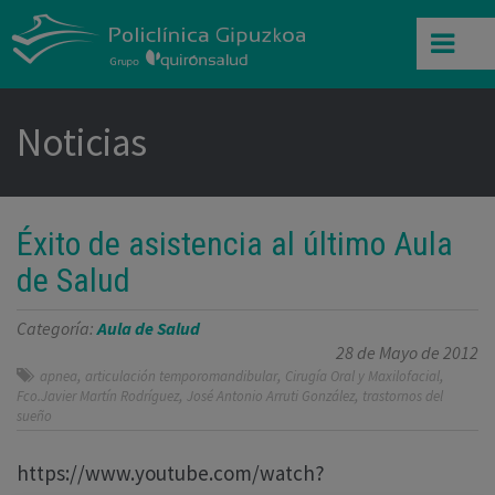
Noticias
Éxito de asistencia al último Aula
de Salud
Categoría:
Aula de Salud
28 de Mayo de 2012
,
,
,
apnea
articulación temporomandibular
Cirugía Oral y Maxilofacial
,
,
Fco.Javier Martín Rodríguez
José Antonio Arruti González
trastornos del
sueño
https://www.youtube.com/watch?