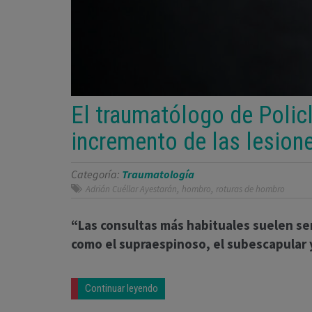
El traumatólogo de Policl
incremento de las lesion
Categoría:
Traumatología
,
,
Adrián Cuéllar Ayestarán
hombro
roturas de hombro
“Las consultas más habituales suelen se
como el supraespinoso, el subescapular y
Continuar leyendo