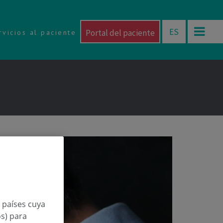
ES
Portal del paciente
rvicios al paciente
n países cuya
os) para