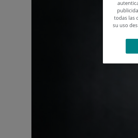
autentica
publicida
todas las 
su uso de