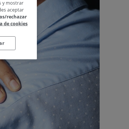
os y mostrar
des aceptar
las/rechazar
ca de cookies
ar