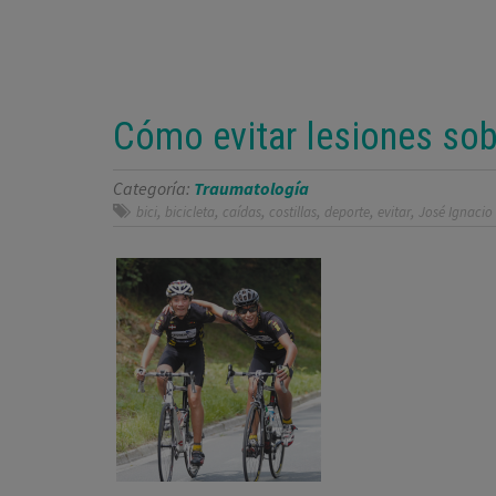
Cómo evitar lesiones sobr
Categoría:
Traumatología
,
,
,
,
,
,
bici
bicicleta
caídas
costillas
deporte
evitar
José Ignacio