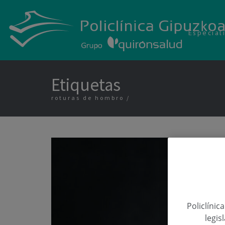
Especial
Etiquetas
roturas de hombro
Policlínic
legis