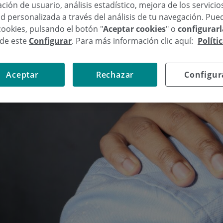
ción de usuario, análisis estadístico, mejora de los servici
d personalizada a través del análisis de tu navegación. Pue
cookies, pulsando el botón "
Aceptar cookies
" o
configurar
sde este
Configurar
. Para más información clic aquí:
Políti
Aceptar
Rechazar
Configur