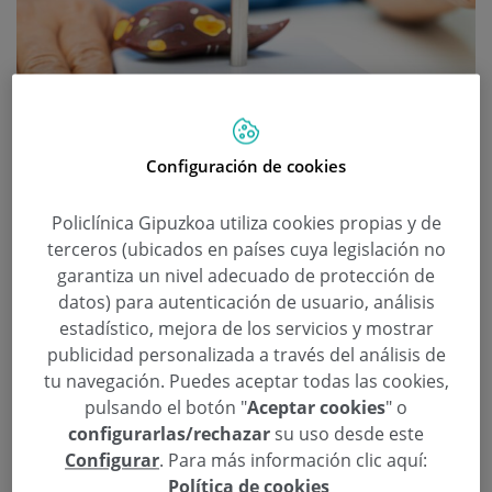
“La pérdida de peso es la clave
para mejorar el hígado graso y el
Configuración de cookies
síndrome metabólico”
Policlínica Gipuzkoa utiliza cookies propias y de
Categoría:
Aparato Digestivo
terceros (ubicados en países cuya legislación no
9 de Diciembre de 2025
garantiza un nivel adecuado de protección de
,
,
,
aparato digestivo
hígado graso
Juan Arenas Ruiz-Tapiador
Síndrome
datos) para autenticación de usuario, análisis
metabólico
estadístico, mejora de los servicios y mostrar
publicidad personalizada a través del análisis de
El síndrome metabólico puede derivar en hígado
tu navegación. Puedes aceptar todas las cookies,
graso y problemas cardiovasculares si no se
pulsando el botón "
Aceptar cookies
" o
detecta a tiempo. El Dr. Juan Arenas, jefe del
configurarlas/rechazar
su uso desde este
Servicio de Aparato Digestivo de Policlínica
Configurar
. Para más información clic aquí:
Política de cookies
Gipuzkoa, destaca la importancia de adoptar