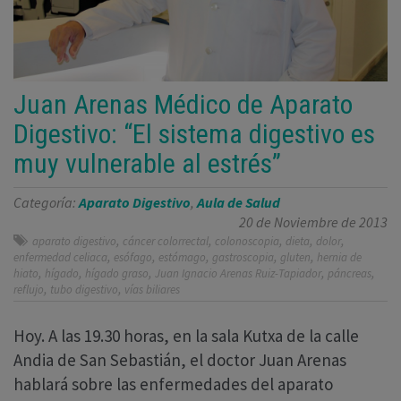
Juan Arenas Médico de Aparato
Digestivo: “El sistema digestivo es
muy vulnerable al estrés”
Categoría:
Aparato Digestivo
,
Aula de Salud
20 de Noviembre de 2013
,
,
,
,
,
aparato digestivo
cáncer colorrectal
colonoscopia
dieta
dolor
,
,
,
,
,
enfermedad celiaca
esófago
estómago
gastroscopia
gluten
hernia de
,
,
,
,
,
hiato
hígado
hígado graso
Juan Ignacio Arenas Ruiz-Tapiador
páncreas
,
,
reflujo
tubo digestivo
vías biliares
Hoy. A las 19.30 horas, en la sala Kutxa de la calle
Andia de San Sebastián, el doctor Juan Arenas
hablará sobre las enfermedades del aparato