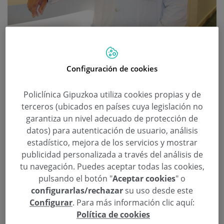
Juan Arenas Médico de Aparato
Digestivo: “El sistema digestivo es
Configuración de cookies
muy vulnerable al estrés”
Policlínica Gipuzkoa utiliza cookies propias y de
Categoría:
Aparato Digestivo
,
Aula de Salud
20 de Noviembre de 2013
terceros (ubicados en países cuya legislación no
,
,
,
,
,
aparato digestivo
cáncer colorrectal
colonoscopia
dieta
dolor
garantiza un nivel adecuado de protección de
,
,
,
,
,
enfermedad celiaca
esófago
estómago
gastroscopia
gluten
hernia de
datos) para autenticación de usuario, análisis
,
,
,
,
,
hiato
hígado
hígado graso
Juan Ignacio Arenas Ruiz-Tapiador
páncreas
estadístico, mejora de los servicios y mostrar
,
,
reflujo
tubo digestivo
vías biliares
publicidad personalizada a través del análisis de
tu navegación. Puedes aceptar todas las cookies,
Hoy. A las 19.30 horas, en la sala Kutxa de la calle
pulsando el botón "
Aceptar cookies
" o
Andia de San Sebastián, el doctor Juan Arenas
configurarlas/rechazar
su uso desde este
hablará sobre las enfermedades del aparato
Configurar
. Para más información clic aquí:
digestivo. Entrada libre hasta completar aforo.
Política de cookies