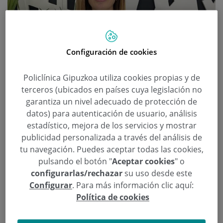
Configuración de cookies
Policlínica Gipuzkoa utiliza cookies propias y de
terceros (ubicados en países cuya legislación no
garantiza un nivel adecuado de protección de
datos) para autenticación de usuario, análisis
estadístico, mejora de los servicios y mostrar
publicidad personalizada a través del análisis de
tu navegación. Puedes aceptar todas las cookies,
pulsando el botón "
Aceptar cookies
" o
configurarlas/rechazar
su uso desde este
¿Las redes sociales idealizan el
Configurar
. Para más información clic aquí:
efecto de la cirugía estética?
Política de cookies
Categoría:
Cirugía Plástica, Estética y