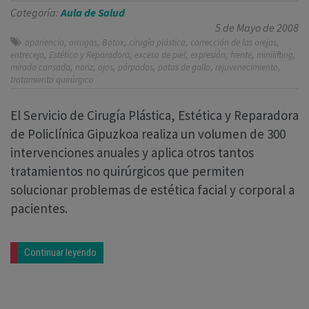
Categoría:
Aula de Salud
5 de Mayo de 2008
,
,
,
,
,
apariencia
arrugas
Botox
cirugía plástica
corrección de las orejas
,
,
,
,
,
,
entrecejo
Estética y Reparadora
exceso de piel
expresión
frente
minilifting
,
,
,
,
,
,
mirada cansada
nariz
ojos
párpados
patas de gallo
rejuvenecimiento
tratamiento quirúrgico
El Servicio de Cirugía Plástica, Estética y Reparadora
de Policlínica Gipuzkoa realiza un volumen de 300
intervenciones anuales y aplica otros tantos
tratamientos no quirúrgicos que permiten
solucionar problemas de estética facial y corporal a
pacientes.
Continuar leyendo