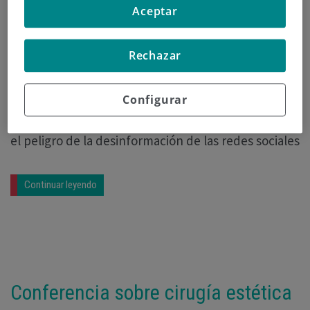
Reparadora
Aceptar
17 de Octubre de 2022
,
,
cirugía estética y reparadora
Donostia / San Sebastián
Estética y
,
Reparadora
Policlínica Gipuzkoa
Rechazar
La cirujana estética de Policlínica Gipuzkoa, Dra.
Configurar
Pilar Albero, asegura que es indispensable acudir a
la consulta de un especialista para informarse ante
el peligro de la desinformación de las redes sociales
Continuar leyendo
Conferencia sobre cirugía estética