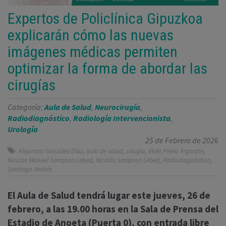
Expertos de Policlínica Gipuzkoa
explicarán cómo las nuevas
imágenes médicas permiten
optimizar la forma de abordar las
cirugías
Categoría:
Aula de Salud
,
Neurocirugía
,
Radiodiagnóstico
,
Radiología Intervencionista
,
Urología
25 de Febrero de 2026
,
,
,
,
Alejandro González Díaz
aula de salud
cirugía
Iñaki Prieto Argarate
,
,
,
Nicolas Manuel Sampron Lebed
Nicolás Sampron Lebed
Radiodiagnóstico
Santiago Andrés
El Aula de Salud tendrá lugar este jueves, 26 de
febrero, a las 19.00 horas en la Sala de Prensa del
Estadio de Anoeta (Puerta 0), con entrada libre