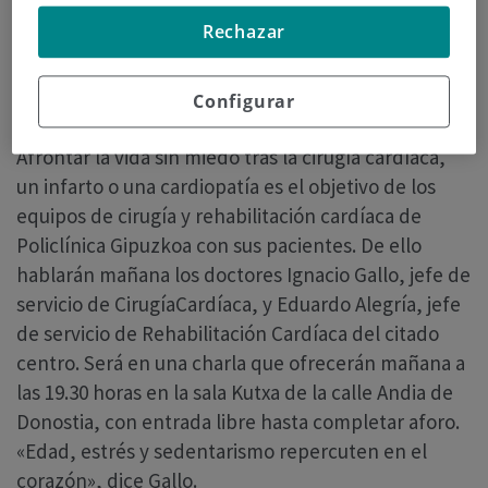
Fuente: Diario Vasco
Rechazar
Dr.
Ignacio Gallo
,
Servicio de Cirugía Cardiaca
de
Policlínica Gipuzkoa
Configurar
Afrontar la vida sin miedo tras la cirugía cardíaca,
un infarto o una cardiopatía es el objetivo de los
equipos de cirugía y rehabilitación cardíaca de
Policlínica Gipuzkoa con sus pacientes. De ello
hablarán mañana los doctores Ignacio Gallo, jefe de
servicio de CirugíaCardíaca, y Eduardo Alegría, jefe
de servicio de Rehabilitación Cardíaca del citado
centro. Será en una charla que ofrecerán mañana a
las 19.30 horas en la sala Kutxa de la calle Andia de
Donostia, con entrada libre hasta completar aforo.
«Edad, estrés y sedentarismo repercuten en el
corazón», dice Gallo.