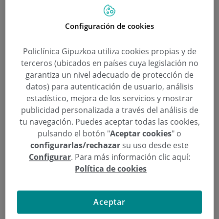
Configuración de cookies
Policlínica Gipuzkoa utiliza cookies propias y de
terceros (ubicados en países cuya legislación no
garantiza un nivel adecuado de protección de
datos) para autenticación de usuario, análisis
estadístico, mejora de los servicios y mostrar
publicidad personalizada a través del análisis de
«Tras un infarto se logra vivir sin
tu navegación. Puedes aceptar todas las cookies,
estrés, ansiedad o depresión»
pulsando el botón "
Aceptar cookies
" o
configurarlas/rechazar
su uso desde este
Categoría:
Aula de Salud
Configurar
. Para más información clic aquí:
12 de Septiembre de 2012
Política de cookies
,
,
,
,
arteria
Corazón
Donostia / San Sebastián
enfermedades coronarias
,
,
,
,
,
,
estrés
estrés y miedo
Gipuzkoa
miedo
Operados Corazón
Osakidetza
,
,
,
patología coronaria.
patología valvular
patologías cardiacas
rehabilitación
,
,
,
cardiaca
San Sebastián
tratamientos cardíacos
válvulas
Aceptar