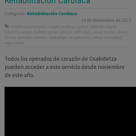
Rehabilitación Cardiaca
Categoría:
Rehabilitación Cardiaca
14 de Noviembre de 2011
,
,
,
amplio equipamiento
cirugía cardiaca
control
Eduardo Alegría
,
,
,
Ezquerra
equipo multidisciplinar
Ignacio Gallo Mezo
Javier Montes-Jovellar
,
,
,
,
,
Rovira
Operados Corazón
Osakidetza
recuperación
reduce mortalidad
seguimiento
Todos los operados de corazón de Osakidetza
pueden acceder a este servicio desde noviembre
de este año.