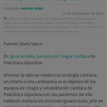
Categoría:
Aula de Salud
12 de Septiembre de 2012
,
,
,
,
arteria
Corazón
Donostia / San Sebastián
enfermedades coronarias
,
,
,
,
,
,
estrés
estrés y miedo
Gipuzkoa
miedo
Operados Corazón
Osakidetza
,
,
,
patología coronaria.
patología valvular
patologías cardiacas
rehabilitación
,
,
,
cardiaca
San Sebastián
tratamientos cardíacos
válvulas
Fuente: Diario Vasco
Dr.
Ignacio Gallo
,
Servicio de Cirugía Cardiaca
de
Policlínica Gipuzkoa
Afrontar la vida sin miedo tras la cirugía cardíaca,
un infarto o una cardiopatía es el objetivo de los
equipos de cirugía y rehabilitación cardíaca de
Policlínica Gipuzkoa con sus pacientes. De ello
hablarán mañana los doctores Ignacio Gallo, jefe de