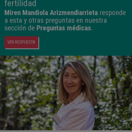
fertilidad
Miren Mandiola Arizmendiarrieta
responde
a esta y otras preguntas en nuestra
sección de
Preguntas médicas
.
VER RESPUESTA