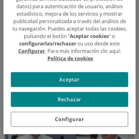
datos) para autenticación de usuario, análisis
profesionales sanitarios afronten los incidentes
estadístico, mejora de los servicios y mostrar
negativos relacionados con la seguridad de los
publicidad personalizada a través del análisis de
pacientes y recibe el primer premio. El
tu navegación. Puedes aceptar todas las cookies,
reconocimiento Accésit ha recaído en el Hospital
pulsando el botón "
Aceptar cookies
" o
Universitario Infanta Elena por un trabajo para
configurarlas/rechazar
su uso desde este
mejorar la seguridad del paciente con fractura de
Configurar
. Para más información clic aquí:
cadera.
Política de cookies
Continuar leyendo
Aceptar
Rechazar
Configurar