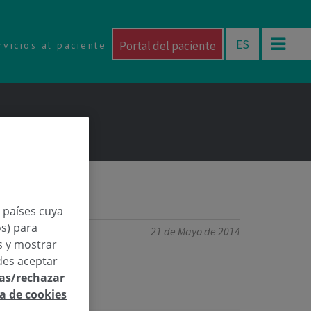
ES
Portal del paciente
rvicios al paciente
n países cuya
os) para
21 de Mayo de 2014
os y mostrar
des aceptar
las/rechazar
ca de cookies