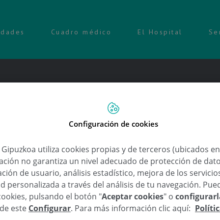
idades
Cuadro médico
El Hospital
Se
Configuración de cookies
el deporte rural vasco
a Gipuzkoa utiliza cookies propias y de terceros (ubicados e
lación no garantiza un nivel adecuado de protección de dat
ción de usuario, análisis estadístico, mejora de los servici
,
,
,
,
,
ral vasco
Larretxe
Olasagasti
patrocinio
San Isidro
Zubizarreta
d personalizada a través del análisis de tu navegación. Pue
cookies, pulsando el botón "
Aceptar cookies
" o
configurar
zkoa en Arrate
sde este
Configurar
. Para más información clic aquí:
Políti