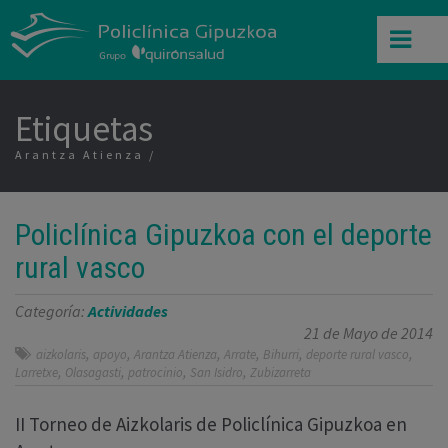
Etiquetas
Arantza Atienza
Policlínica Gipuzkoa con el deporte
rural vasco
Categoría:
Actividades
21 de Mayo de 2014
,
,
,
,
,
,
aizkolaris
apoyo
Arantza Atienza
Arrate
Bihurri
deporte rural vasco
,
,
,
,
Larretxe
Olasagasti
patrocinio
San Isidro
Zubizarreta
II Torneo de Aizkolaris de Policlínica Gipuzkoa en