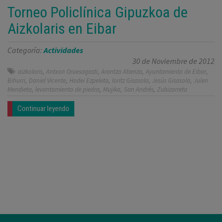
Torneo Policlínica Gipuzkoa de
Aizkolaris en Eibar
Categoría:
Actividades
30 de Noviembre de 2012
,
,
,
,
aizkolaris
Antxon Oruesagasti
Arantza Atienza
Ayuntamiento de Eibar
,
,
,
,
,
Bihurri
Daniel Vicente
Hodei Ezpeleta
Ioritz Gisasola
Jesús Gisasola
Julen
,
,
,
,
Mendieta
levantamiento de piedra
Mujika
San Andrés
Zubizarreta
Continuar leyendo