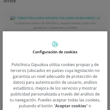
Arrate
La directora médico de Policlínica, Arantza Atienza, junto a los
ganadores: Zubizarreta y Larretxe
Continuar leyendo
Configuración de cookies
Policlínica Gipuzkoa utiliza cookies propias y de
terceros (ubicados en países cuya legislación no
garantiza un nivel adecuado de protección de
La Asociación Bihotz Bizi-Corazón
datos) para autenticación de usuario, análisis
Vivo reconoce la labor de la
estadístico, mejora de los servicios y mostrar
publicidad personalizada a través del análisis de
Fundación Real Sociedad
tu navegación. Puedes aceptar todas las cookies,
pulsando el botón "
Aceptar cookies
" o
Categoría:
Asociación Bihotz Bizi - Corazón Vivo