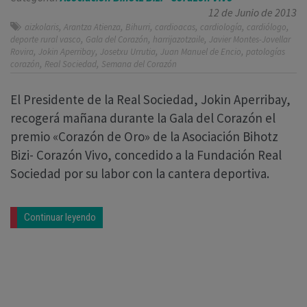
12 de Junio de 2013
,
,
,
,
,
,
aizkolaris
Arantza Atienza
Bihurri
cardioacas
cardiología
cardiólogo
,
,
,
deporte rural vasco
Gala del Corazón
harrijazotzaile
Javier Montes-Jovellar
,
,
,
,
Rovira
Jokin Aperribay
Josetxu Urrutia
Juan Manuel de Encio
patologías
,
,
corazón
Real Sociedad
Semana del Corazón
El Presidente de la Real Sociedad, Jokin Aperribay,
recogerá mañana durante la Gala del Corazón el
premio «Corazón de Oro» de la Asociación Bihotz
Bizi- Corazón Vivo, concedido a la Fundación Real
Sociedad por su labor con la cantera deportiva.
Continuar leyendo