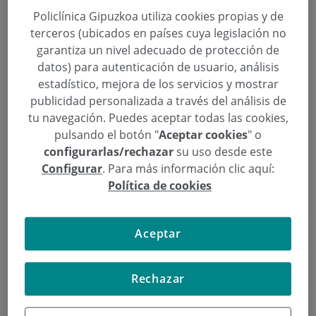
Policlínica Gipuzkoa utiliza cookies propias y de
terceros (ubicados en países cuya legislación no
garantiza un nivel adecuado de protección de
datos) para autenticación de usuario, análisis
estadístico, mejora de los servicios y mostrar
publicidad personalizada a través del análisis de
tu navegación. Puedes aceptar todas las cookies,
pulsando el botón "
Aceptar cookies
" o
Aitor Francesena inicia su
configurarlas/rechazar
su uso desde este
Configurar
. Para más información clic aquí:
rehabilitación en Policlínica
Política de cookies
Gipuzkoa tras ser intervenido del
hombro
Aceptar
Categoría:
Rehabilitación
19 de Noviembre de 2025
Rechazar
,
,
,
aitor francesena
Donostia / San Sebastián
medicina deportiva
,
,
,
Policlínica Gipuzkoa
Quironsalud
rehabilitación
surf