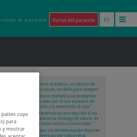
ES
Portal del paciente
rvicios al paciente
“Durante el eclipse, un minuto de
espectáculo, un daño para siempre”
“El verano multiplica los problemas
en los pies por el uso excesivo de
chanclas y la exposición al calor”
“La tanorexia es una adicción al sol
n países cuya
que aumenta el riesgo de cáncer de
os) para
piel y daño estético irreversible”
os y mostrar
“El calor y la deshidratación disparan
las urgencias por cólico renal
des aceptar