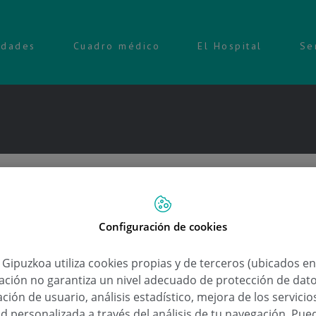
idades
Cuadro médico
El Hospital
Se
Configuración de cookies
a Gipuzkoa utiliza cookies propias y de terceros (ubicados e
lación no garantiza un nivel adecuado de protección de dat
ción de usuario, análisis estadístico, mejora de los servici
d personalizada a través del análisis de tu navegación. Pue