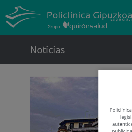
Especial
Noticias
Policlínic
legis
autentica
publicida