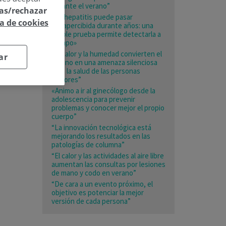
durante el verano”
las/rechazar
«La hepatitis puede pasar
ca de cookies
desapercibida durante años: una
simple prueba permite detectarla a
tiempo»
“El calor y la humedad convierten el
ar
verano en una amenaza silenciosa
para la salud de las personas
mayores”
«Animo a ir al ginecólogo desde la
adolescencia para prevenir
problemas y conocer mejor el propio
cuerpo”
“La innovación tecnológica está
mejorando los resultados en las
patologías de columna”
“El calor y las actividades al aire libre
aumentan las consultas por lesiones
de mano y codo en verano”
“De cara a un evento próximo, el
objetivo es potenciar la mejor
versión de cada persona”