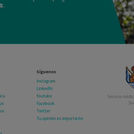
s
.
Síguenos
Instagram
LinkedIn
ica
Youtube
Servicio médico
So
ivo
Facebook
tos
Twitter
Tu opinión es importante
as