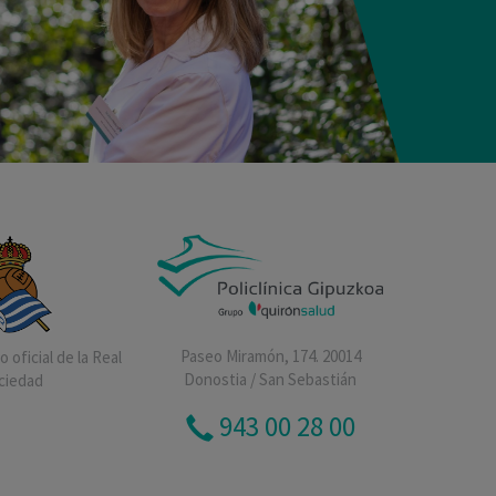
Paseo Miramón, 174. 20014
 oficial de la Real
Donostia / San Sebastián
ciedad
943 00 28 00