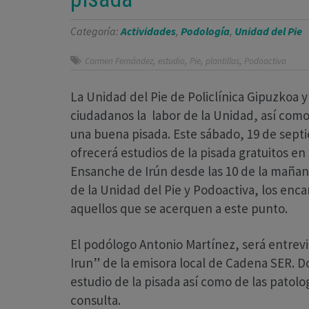
Categoría:
Actividades
,
Podología
,
Unidad del Pie
,
,
,
,
Carmen Fernández
estudio
Pie
plantillas
Podoactiva
La Unidad del Pie de Policlínica Gipuzkoa y
ciudadanos la labor de la Unidad, así como
una buena pisada. Este sábado, 19 de sept
ofrecerá estudios de la pisada gratuitos en
Ensanche de Irún desde las 10 de la mañan
de la Unidad del Pie y Podoactiva, los enca
aquellos que se acerquen a este punto.
El podólogo Antonio Martínez, será entrev
Irun” de la emisora local de Cadena SER. D
estudio de la pisada así como de las patol
consulta.