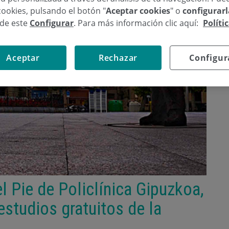
cookies, pulsando el botón "
Aceptar cookies
" o
configurar
sde este
Configurar
. Para más información clic aquí:
Políti
Aceptar
Rechazar
Configur
l Pie de Policlínica Gipuzkoa,
estudios gratuitos de la