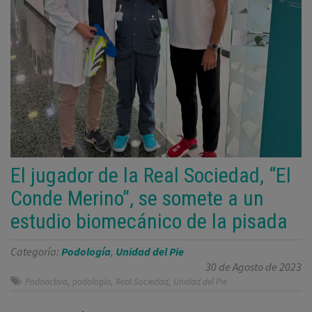
El jugador de la Real Sociedad, “El
Conde Merino”, se somete a un
estudio biomecánico de la pisada
Categoría:
Podología
,
Unidad del Pie
30 de Agosto de 2023
,
,
,
Podoactiva
podología
Real Sociedad
Unidad del Pie