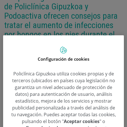
de Policlínica Gipuzkoa y
Podoactiva ofrecen consejos para
tratar el aumento de infecciones
por hongos en los pies durante el
verano
Categoría:
Podología
,
Unidad del Pie
Configuración de cookies
21 de Agosto de 2025
,
Podoactiva
podología
Policlínica Gipuzkoa utiliza cookies propias y de
terceros (ubicados en países cuya legislación no
Advierten sobre el incremento de casos de
garantiza un nivel adecuado de protección de
infecciones fúngicas en los pies, especialmente
datos) para autenticación de usuario, análisis
en zonas costeras como Gipuzkoa, donde la
estadístico, mejora de los servicios y mostrar
afluencia a playas, piscinas y vestuarios públicos
publicidad personalizada a través del análisis de
se intensifica.
tu navegación. Puedes aceptar todas las cookies,
pulsando el botón "
Aceptar cookies
" o