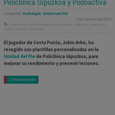
Policlínica Gipuzkoa y Podoactiva
Categoría:
Podología
,
Unidad del Pie
7 de Febrero de 2018
,
,
,
Cesta Punta
estudio bimecánico de la pisada
Jokin Arbe
Leire Arejita
,
,
Anitua
plantillas
Podoactiva
El jugador de Cesta Punta, Jokin Arbe, ha
recogido sus plantillas personalizadas en la
Unidad del Pie
de Policlínica Gipuzkoa, para
mejorar su rendimiento y prevenir lesiones.
Continuar leyendo