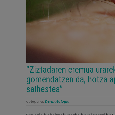
“Ziztadaren eremua urarek
gomendatzen da, hotza ap
saihestea”
Categoría:
Dermatologia