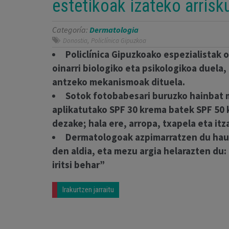
estetikoak izateko arrisk
Categoría:
Dermatologia
,
Donostia
Policlínica Gipuzkoa
Policlínica Gipuzkoako espezialistak 
oinarri biologiko eta psikologikoa duel
antzeko mekanismoak dituela.
Sotok fotobabesari buruzko hainbat m
aplikatutako SPF 30 krema batek SPF 50
dezake; hala ere, arropa, txapela eta itz
Dermatologoak azpimarratzen du haur
den aldia, eta mezu argia helarazten du:
iritsi behar”
Irakurtzen jarraitu