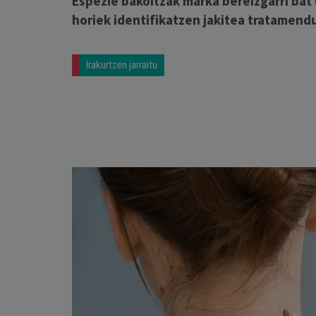
Espezie bakoitzak marka bereizgarri bat
horiek identifikatzen jakitea tratamend
Irakurtzen jarraitu