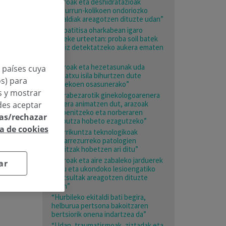
“Beroak eta deshidratazioak
giltzurrun-kolikoen ondoriozko
larrialdiak areagotzen dituzte udan”
“Hepatitisa oharkabean igaro
daiteke urteetan: proba soil batek
garaiz detektatzeko aukera ematen
du”
“Beroak eta hezetasunak uda
n países cuya
mehatxu isila bihurtzen dute
os) para
adinekoen osasunerako”
os y mostrar
“Nerabezarotik ginekologoarenera
joatera animatzen dut, arazoak
des aceptar
prebenitzeko eta norberaren
las/rechazar
gorputza hobeto ezagutzeko”
ca de cookies
“Berrikuntza teknologikoak
bizkarrezurreko patologien
emaitzak hobetzen ari ditu”
“Beroak eta aire zabaleko jarduerek
ar
esku eta ukondoko lesioengatiko
kontsultak areagotzen dituzte
udan”
“Hurbileko ekitaldi bati begira,
helburua pertsona bakoitzaren
bertsiorik onena indartzea da”
“Udan, traumatismoak, ziztadak eta