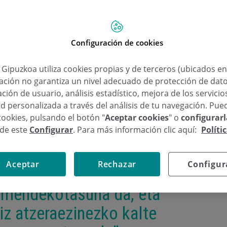
Configuración de cookies
a Gipuzkoa utiliza cookies propias y de terceros (ubicados e
lación no garantiza un nivel adecuado de protección de dat
ción de usuario, análisis estadístico, mejora de los servici
d personalizada a través del análisis de tu navegación. Pue
cookies, pulsando el botón "
Aceptar cookies
" o
configurar
sde este
Configurar
. Para más información clic aquí:
Políti
Aceptar
Rechazar
Configur
 mendekotasuna da, eta
iz atzeraezinezko kalte