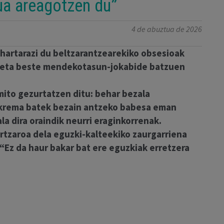
ua areagotzen du”
4 de abuztua de 2026
ohartarazi du beltzarantzearekiko obsesioak
a, eta beste mendekotasun-jokabide batzuen
ito gezurtatzen ditu: behar bezala
 krema batek bezain antzeko babesa eman
ala dira oraindik neurri eraginkorrenak.
tzaroa dela eguzki-kalteekiko zaurgarriena
 “Ez da haur bakar bat ere eguzkiak erretzera