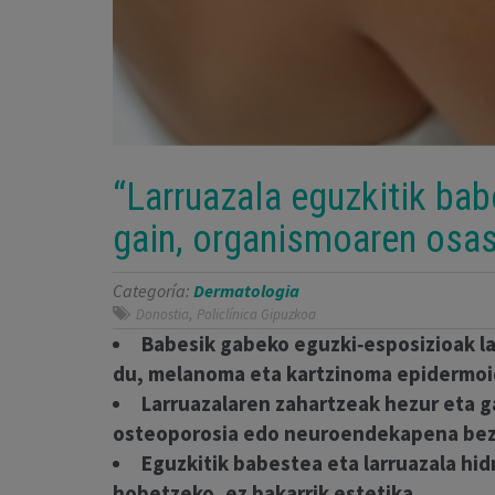
“Larruazala eguzkitik ba
gain, organismoaren osas
Categoría:
Dermatologia
,
Donostia
Policlínica Gipuzkoa
Babesik gabeko eguzki‑esposizioak la
du, melanoma eta kartzinoma epidermoi
Larruazalaren zahartzeak hezur eta 
osteoporosia edo neuroendekapena beza
Eguzkitik babestea eta larruazala hi
hobetzeko, ez bakarrik estetika.