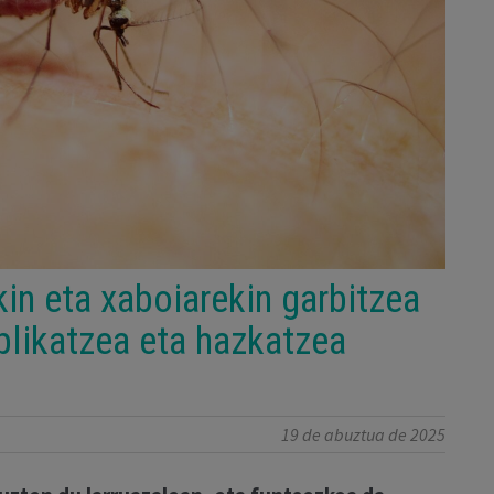
in eta xaboiarekin garbitzea
likatzea eta hazkatzea
19 de abuztua de 2025