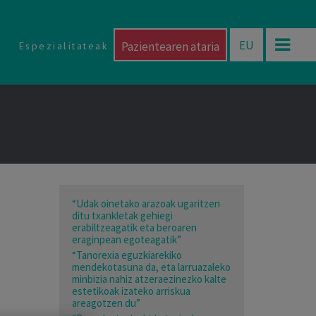
EU
Pazientearen ataria
Espezialitateak
“Udak oinetako arazoak ugaritzen
ditu txankletak gehiegi
erabiltzeagatik eta beroaren
eraginpean egoteagatik”
“Tanorexia eguzkiarekiko
mendekotasuna da, eta larruazaleko
minbizia nahiz atzeraezinezko kalte
estetikoak izateko arriskua
areagotzen du”