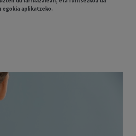
 uzten du larruazalean, eta funtsezkoa da
u egokia aplikatzeko.