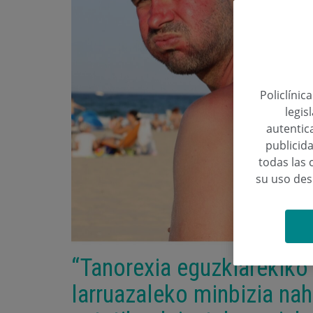
Policlínic
legis
autentica
publicida
todas las 
su uso de
“Tanorexia eguzkiarekiko
larruazaleko minbizia nah