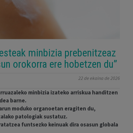
besteak minbizia prebenitzeaz
un orokorra ere hobetzen du”
22 de ekaina de 2026
rruazaleko minbizia izateko arriskua handitzen
dea barne.
garun moduko organoetan eragiten du,
lako patologiak sustatuz.
dratatzea funtsezko keinuak dira osasun globala