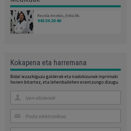
Rezola Arcelus, Erika Dk.
943 50 20 40
Kokapena eta harremana
Bidal iezazkiguzu galderak eta iradokizunak inprimaki
honen bitartez, eta lehenbailehen erantzungo dizugu.