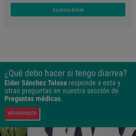
¿Qué debo hacer si tengo diarrea?
Eider Sánchez Tolosa
responde a esta y
otras preguntas en nuestra sección de
Preguntas médicas
.
VER RESPUESTA