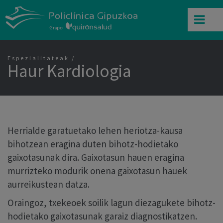
Espezialitateak
Haur Kardiologia
Herrialde garatuetako lehen heriotza-kausa
bihotzean eragina duten bihotz-hodietako
gaixotasunak dira. Gaixotasun hauen eragina
murrizteko modurik onena gaixotasun hauek
aurreikustean datza.
Oraingoz, txekeoek soilik lagun diezagukete bihotz-
hodietako gaixotasunak garaiz diagnostikatzen.