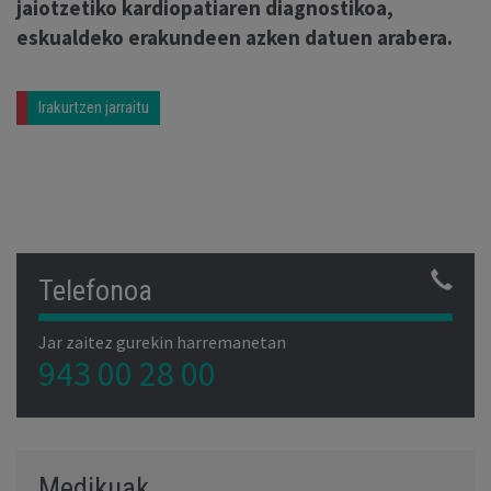
jaiotzetiko kardiopatiaren diagnostikoa,
eskualdeko erakundeen azken datuen arabera.
Irakurtzen jarraitu
Telefonoa
Jar zaitez gurekin harremanetan
943 00 28 00
Medikuak