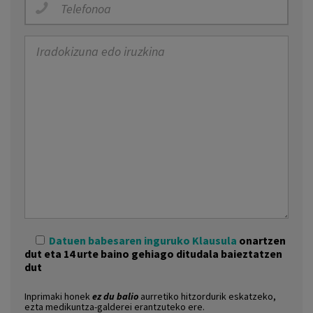
Datuen babesaren inguruko Klausula
onartzen
dut eta 14 urte baino gehiago ditudala baieztatzen
dut
Inprimaki honek
ez du balio
aurretiko hitzordurik eskatzeko,
ezta medikuntza-galderei erantzuteko ere.