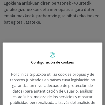
Egokiena arriskuan diren pertsonek -40 urtetik
gorako gizonezkoek eta menopausia igaro duten
emakumezkoek- prebentzio gisa bihotzeko txekeo
bat egitea litzateke.
Configuración de cookies
Policlínica Gipuzkoa utiliza cookies propias y de
terceros (ubicados en países cuya legislación no
Lotutako albisteak
garantiza un nivel adecuado de protección de
datos) para autenticación de usuario, análisis
estadístico, mejora de los servicios y mostrar
publicidad personalizada a través del análisis de