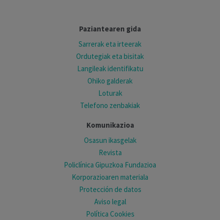
Paziantearen gida
Sarrerak eta irteerak
Ordutegiak eta bisitak
Langileak identifikatu
Ohiko galderak
Loturak
Telefono zenbakiak
Komunikazioa
Osasun ikasgelak
Revista
Policlínica Gipuzkoa Fundazioa
Korporazioaren materiala
Protección de datos
Aviso legal
Política Cookies